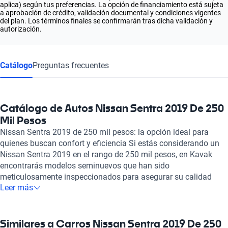
aplica) según tus preferencias. La opción de financiamiento está sujeta
a aprobación de crédito, validación documental y condiciones vigentes
del plan. Los términos finales se confirmarán tras dicha validación y
autorización.
Catálogo
Preguntas frecuentes
Catálogo de Autos Nissan Sentra 2019 De 250
Mil Pesos
Nissan Sentra 2019 de 250 mil pesos: la opción ideal para
quienes buscan confort y eficiencia Si estás considerando un
Nissan Sentra 2019 en el rango de 250 mil pesos, en Kavak
encontrarás modelos seminuevos que han sido
meticulosamente inspeccionados para asegurar su calidad
Leer más
mecánica y estética. Este sedán no solo destaca por su
atractivo diseño, sino también por su desempeño sobresaliente,
gracias a su motor de combustión que ofrece un rango de
potencia de 129 a 188 caballos de fuerza. Con una eficiencia
Similares a Carros Nissan Sentra 2019 De 250