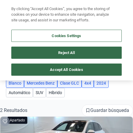
By clicking “Accept All Cookies”, you agree to the storing of
Ubicación
cookies on your device to enhance site navigation, analyze
site usage, and assist in our marketing efforts.
Encuentra el auto ideal para tu presupuesto
Busca por marca
Simular plan a meses
Cookies Settings
Busca por modelo
Reject All
AUTOS MERCEDES BENZ CLASE GLC 2024 BLANCO 4X4 SEMINUEVOS
Busca por versión
5
Accept All Cookies
Busca por año
Busca por marca
Blanco
Mercedes Benz
Clase GLC
4x4
2024
Automático
SUV
Híbrido
Busca por modelo
Busca por versión
Guardar búsqueda
2 Resultados
Apartado
Busca por año