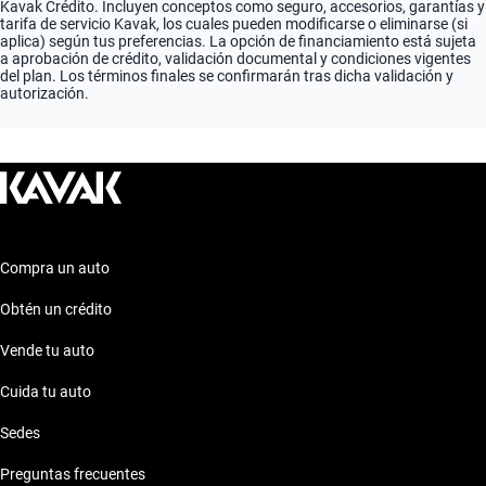
Kavak Crédito. Incluyen conceptos como seguro, accesorios, garantías y
tarifa de servicio Kavak, los cuales pueden modificarse o eliminarse (si
aplica) según tus preferencias. La opción de financiamiento está sujeta
a aprobación de crédito, validación documental y condiciones vigentes
del plan. Los términos finales se confirmarán tras dicha validación y
autorización.
Compra un auto
Obtén un crédito
Vende tu auto
Cuida tu auto
Sedes
Preguntas frecuentes