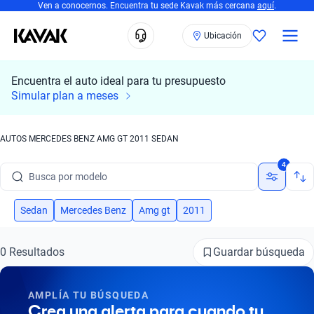
Ven a conocernos. Encuentra tu sede Kavak más cercana
aquí
.
Ubicación
Encuentra el auto ideal para tu presupuesto
Simular plan a meses
AUTOS MERCEDES BENZ AMG GT 2011 SEDAN
Busca por marca
4
Busca por modelo
Busca por versión
Sedan
Mercedes Benz
Amg gt
2011
Busca por año
Guardar búsqueda
0 Resultados
Busca por marca
AMPLÍA TU BÚSQUEDA
Busca por modelo
Crea una alerta para cuando tu