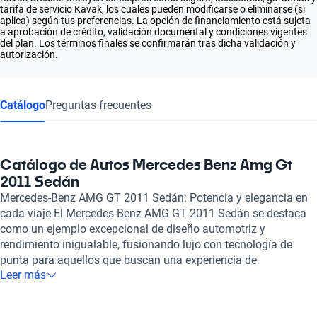
tarifa de servicio Kavak, los cuales pueden modificarse o eliminarse (si
aplica) según tus preferencias. La opción de financiamiento está sujeta
a aprobación de crédito, validación documental y condiciones vigentes
del plan. Los términos finales se confirmarán tras dicha validación y
autorización.
Catálogo
Preguntas frecuentes
Catálogo de Autos Mercedes Benz Amg Gt
2011 Sedán
Mercedes-Benz AMG GT 2011 Sedán: Potencia y elegancia en
cada viaje El Mercedes-Benz AMG GT 2011 Sedán se destaca
como un ejemplo excepcional de diseño automotriz y
rendimiento inigualable, fusionando lujo con tecnología de
punta para aquellos que buscan una experiencia de
Leer más
conducción única. Su poderosa motorización AMG es un
verdadero deleite para los amantes de la velocidad, mientras
que su diseño aerodinámico no solo atrae miradas sino que