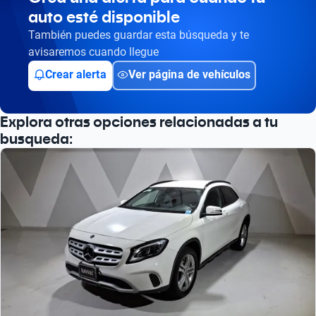
auto esté disponible
Busca por versión
También puedes guardar esta búsqueda y te
Busca por año
avisaremos cuando llegue
Crear alerta
Ver página de vehículos
Explora otras opciones relacionadas a tu
busqueda: