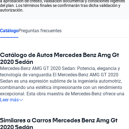
a aprobación de crédito, validación documental y condiciones vigentes
del plan. Los términos finales se confirmarán tras dicha validación y
autorización.
Catálogo
Preguntas frecuentes
Catálogo de Autos Mercedes Benz Amg Gt
2020 Sedán
Mercedes-Benz AMG GT 2020 Sedan: Potencia, elegancia y
tecnología de vanguardia El Mercedes-Benz AMG GT 2020
Sedan es una expresión sublime de la ingeniería automotriz,
combinando una estética impresionante con un rendimiento
excepcional. Esta obra maestra de Mercedes-Benz ofrece una
Leer más
experiencia de conducción inigualable, gracias a su potente
motor que varía entre 3.0 y 4.0 litros, utilizando una tecnología
de combustión híbrida ligera. Con una potencia máxima que
oscila entre 435 y 639 caballos de fuerza, este vehículo es
Similares a Carros Mercedes Benz Amg Gt
capaz de acelerar de 0 a 100 km/h en solo 3.2 segundos, lo que
2020 Sedán