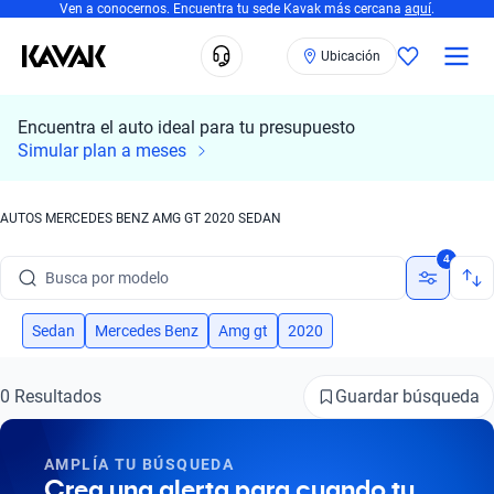
Ven a conocernos. Encuentra tu sede Kavak más cercana
aquí
.
Ubicación
Encuentra el auto ideal para tu presupuesto
Simular plan a meses
AUTOS MERCEDES BENZ AMG GT 2020 SEDAN
Busca por marca
4
Busca por modelo
Busca por versión
Sedan
Mercedes Benz
Amg gt
2020
Busca por año
Guardar búsqueda
0 Resultados
Busca por marca
AMPLÍA TU BÚSQUEDA
Busca por modelo
Crea una alerta para cuando tu