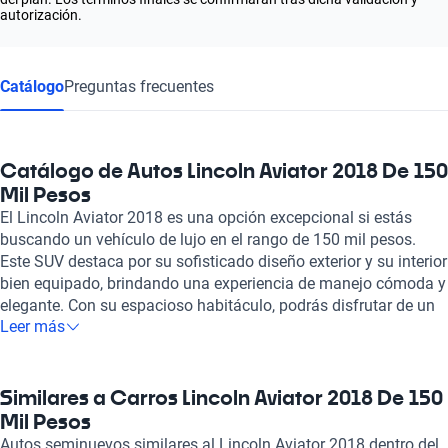
autorización.
Catálogo
Preguntas frecuentes
Catálogo de Autos Lincoln Aviator 2018 De 150
Mil Pesos
El Lincoln Aviator 2018 es una opción excepcional si estás
buscando un vehículo de lujo en el rango de 150 mil pesos.
Este SUV destaca por su sofisticado diseño exterior y su interior
bien equipado, brindando una experiencia de manejo cómoda y
elegante. Con su espacioso habitáculo, podrás disfrutar de un
Leer más
viaje placentero, junto con una tecnología avanzada que
incluye un sistema de infoentretenimiento intuitivo y un
sistema de sonido premium, perfecto para los amantes de la
música y la conectividad. En Kavak, entendemos la
Similares a Carros Lincoln Aviator 2018 De 150
importancia de adquirir un vehículo de calidad. Por eso, todos
Mil Pesos
nuestros automóviles, como el Lincoln Aviator 2018, son
Autos seminuevos similares al Lincoln Aviator 2018 dentro del