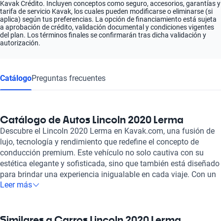
Kavak Crédito. Incluyen conceptos como seguro, accesorios, garantías y
tarifa de servicio Kavak, los cuales pueden modificarse o eliminarse (si
aplica) según tus preferencias. La opción de financiamiento está sujeta
a aprobación de crédito, validación documental y condiciones vigentes
del plan. Los términos finales se confirmarán tras dicha validación y
autorización.
Catálogo
Preguntas frecuentes
Catálogo de Autos Lincoln 2020 Lerma
Descubre el Lincoln 2020 Lerma en Kavak.com, una fusión de
lujo, tecnología y rendimiento que redefine el concepto de
conducción premium. Este vehículo no solo cautiva con su
estética elegante y sofisticada, sino que también está diseñado
para brindar una experiencia inigualable en cada viaje. Con un
Leer más
motor potente y eficiente, el Lincoln 2020 Lerma se adapta
perfectamente tanto a la ciudad como a la carretera, ofreciendo
un manejo suave que satisface las exigencias de los
conductores más exigentes. Dentro de su habitáculo, el Lincoln
Similares a Carros Lincoln 2020 Lerma