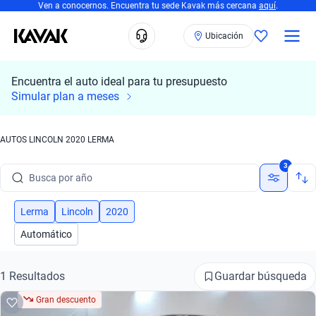
Ven a conocernos. Encuentra tu sede Kavak más cercana
aquí
.
Ubicación
Encuentra el auto ideal para tu presupuesto
Busca por marca
Simular plan a meses
Busca por modelo
AUTOS LINCOLN 2020 LERMA
Busca por versión
3
Busca por año
Busca por marca
Lerma
Lincoln
2020
Automático
Busca por modelo
Busca por versión
Guardar búsqueda
1 Resultados
Gran descuento
Busca por año