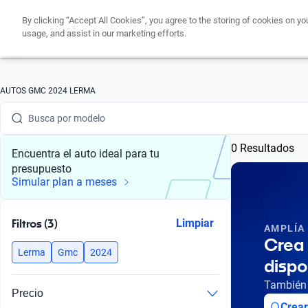
By clicking “Accept All Cookies”, you agree to the storing of cookies on yo
usage, and assist in our marketing efforts.
Busca por marca
AUTOS GMC 2024 LERMA
Busca por modelo
0 Resultados
Busca por versión
Encuentra el auto ideal para tu
presupuesto
Busca por año
Simular plan a meses
Busca por marca
Filtros (3)
Limpiar
AMPLÍA
Busca por modelo
Crea 
Lerma
Gmc
2024
dispo
Busca por versión
También 
Precio
Busca por año
Crear