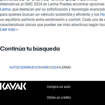
perfecto para disfrutar de cada trayecto, ya sea en familia o c
Alternativas al GMC 2024 en Lerma Puedes encontrar opcione
GMC 2024 Lerma en Kavak, obtienes la seguridad de que cada 
Lerma
, que destacan por su sofisticación y tecnología avanzad
exhaustiva inspección en más de 240 puntos, garantizando su
para quienes buscan un vehículo sostenible y eficiente; y los
Ho
estético. Además, facilitamos opciones de financiamiento flexib
un equilibrio perfecto entre rendimiento y confort. Cada uno d
adaptan a tus necesidades. La experiencia de compra se lleva 
características únicas que pueden ser más atractivas según tus 
ahorrando tiempo y brindando comodidad. También ofrecemos s
Leer más
estás considerando adquirir un GMC 2024, estas alternativas p
de contratar una garantía extendida, asegurando que tu inversió
interesantes que vale la pena evaluar.
Descubre el GMC 2024 Lerma en Kavak y vive la combinación pe
y servicio al cliente excepcional.
Continúa tu búsqueda
AUTOS SEMINUEVOS
>
GMC
>
2024
>
LERMA
Compra un auto
Obtén un crédito