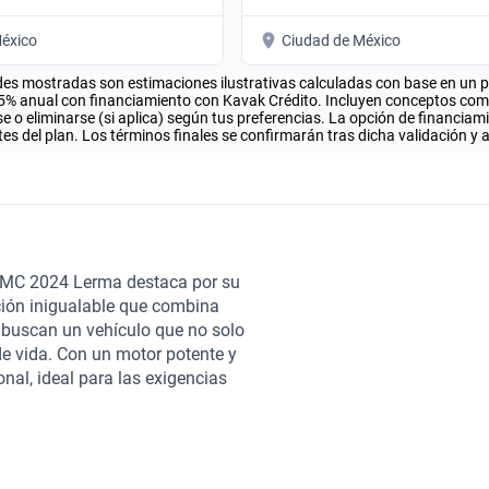
éxico
Ciudad de México
es mostradas son estimaciones ilustrativas calculadas con base en un pla
.5% anual con financiamiento con Kavak Crédito. Incluyen conceptos como 
 o eliminarse (si aplica) según tus preferencias. La opción de financiam
es del plan. Los términos finales se confirmarán tras dicha validación y 
GMC 2024 Lerma destaca por su
ción inigualable que combina
 buscan un vehículo que no solo
de vida. Con un motor potente y
nal, ideal para las exigencias
na de las características más
stencias al conductor, que
demás, su interior está
, convirtiéndose en el espacio