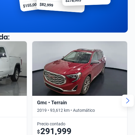
$278,005
$155,000
$82,999
da:
Gmc • Terrain
2019 • 93,612 km • Automático
Precio contado
291,999
$