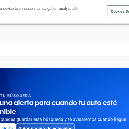
ur device to enhance site navigation, analyze site
Cookies Se
Obtén un crédito
Compra un auto
Vende tu auto
Cuid
 TU BÚSQUEDA
una alerta para cuando tu auto esté
nible
puedes guardar esta búsqueda y te avisaremos cuando llegue
 alerta
Ver página de vehículos