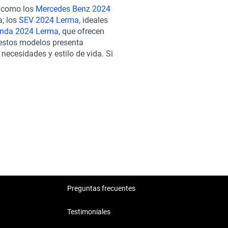
on amigos. Cuando adquieres tu
s como los
Mercedes Benz 2024
vehículo ha pasado por una
a; los
SEV 2024 Lerma
, ideales
 óptimo estado mecánico y
nda 2024 Lerma
, que ofrecen
le y planes de garantía que se
e estos modelos presenta
a cabo completamente en línea,
necesidades y estilo de vida. Si
oporte postventa y la opción
odrían brindarte opciones
n esté protegida a largo plazo.
rfecta de potencia, tecnología
Preguntas frecuentes
Testimoniales