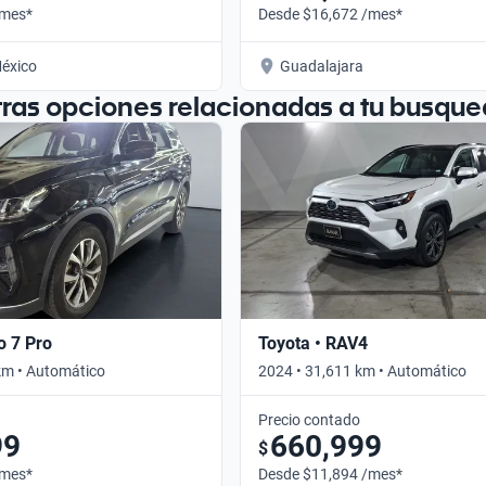
/mes*
Desde $16,672 /mes*
éxico
Guadalajara
tras opciones relacionadas a tu busque
o 7 Pro
Toyota • RAV4
km • Automático
2024 • 31,611 km • Automático
Precio contado
99
660,999
$
/mes*
Desde $11,894 /mes*