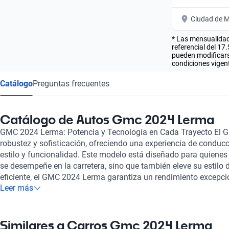
Ciudad de M
* Las mensualidad
referencial del 17
pueden modificarse
condiciones vigent
Catálogo
Preguntas frecuentes
Catálogo de Autos Gmc 2024 Lerma
GMC 2024 Lerma: Potencia y Tecnología en Cada Trayecto El 
robustez y sofisticación, ofreciendo una experiencia de conduc
estilo y funcionalidad. Este modelo está diseñado para quienes
se desempeñe en la carretera, sino que también eleve su estilo 
eficiente, el GMC 2024 Lerma garantiza un rendimiento excepcio
Leer más
del día a día, ya sea en la ciudad o en rutas más desafiantes. U
notables del GMC 2024 Lerma es su avanzada tecnología de asi
proporciona una experiencia segura y confiable en cada viaje. A
cuidadosamente diseñado para ofrecer comodidad y versatilidad
Similares a Carros Gmc 2024 Lerma