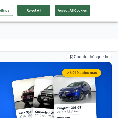
ttings
Reject All
Accept All Cookies
a tu auto
Nosotros
Ingresar
Ubicación
Guardar búsqueda
↗
6,919 autos más
Peugeot • 308 GT
Kia • Sportage EX
2017 • 64,320 km
Chevrolet • Aveo
2016 • 18,500 km
2010 • 90,878 km