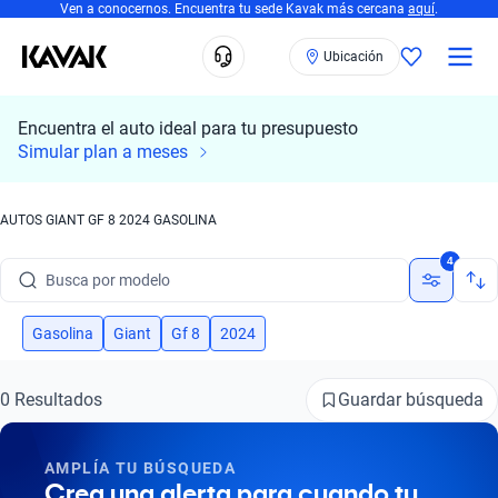
Ven a conocernos. Encuentra tu sede Kavak más cercana
aquí
.
Ubicación
Encuentra el auto ideal para tu presupuesto
Simular plan a meses
AUTOS GIANT GF 8 2024 GASOLINA
Busca por marca
4
Busca por modelo
Busca por versión
Gasolina
Giant
Gf 8
2024
Busca por año
Guardar búsqueda
0 Resultados
Busca por marca
AMPLÍA TU BÚSQUEDA
Busca por modelo
Crea una alerta para cuando tu