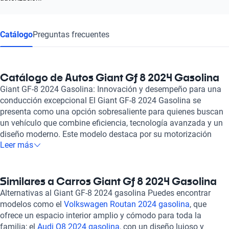
Catálogo
Preguntas frecuentes
Catálogo de Autos Giant Gf 8 2024 Gasolina
Giant GF-8 2024 Gasolina: Innovación y desempeño para una
conducción excepcional El Giant GF-8 2024 Gasolina se
presenta como una opción sobresaliente para quienes buscan
un vehículo que combine eficiencia, tecnología avanzada y un
diseño moderno. Este modelo destaca por su motorización
Leer más
optimizada, la cual ofrece un balance ideal entre potencia y
rendimiento de combustible, asegurando una experiencia de
conducción placentera y eficiente. Su diseño aerodinámico no
solo resalta su estética, sino que también mejora la eficiencia
Similares a Carros Giant Gf 8 2024 Gasolina
en el consumo, haciendo de cada trayecto una experiencia
Alternativas al Giant GF-8 2024 gasolina Puedes encontrar
refinada y económica. Dentro de su equipamiento, el Giant GF-8
modelos como el
Volkswagen Routan 2024 gasolina
, que
2024 Gasolina incluye características de última generación,
ofrece un espacio interior amplio y cómodo para toda la
tales como sistemas de infoentretenimiento intuitivos y
familia; el
Audi Q8 2024 gasolina
, con un diseño lujoso y