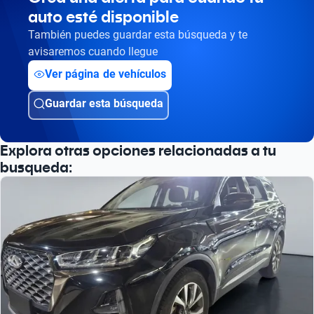
auto esté disponible
Busca por versión
También puedes guardar esta búsqueda y te
Busca por año
avisaremos cuando llegue
Ver página de vehículos
Guardar esta búsqueda
Explora otras opciones relacionadas a tu
busqueda: