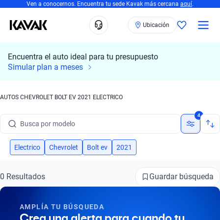
Ven a conocernos. Encuentra tu sede Kavak más cercana
aquí
.
Ubicación
Encuentra el auto ideal para tu presupuesto
Simular plan a meses
AUTOS CHEVROLET BOLT EV 2021 ELECTRICO
Busca por marca
4
Busca por modelo
Busca por versión
Electrico
Chevrolet
Bolt ev
2021
Busca por año
Guardar búsqueda
0 Resultados
Busca por marca
AMPLÍA TU BÚSQUEDA
Busca por modelo
Crea una alerta para cuando tu