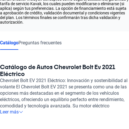
tarifa de servicio Kavak, los cuales pueden modificarse o eliminarse (si
aplica) según tus preferencias. La opción de financiamiento está sujeta
a aprobación de crédito, validación documental y condiciones vigentes
del plan. Los términos finales se confirmarán tras dicha validación y
autorización.
Catálogo
Preguntas frecuentes
Catálogo de Autos Chevrolet Bolt Ev 2021
Eléctrico
Chevrolet Bolt EV 2021 Eléctrico: Innovación y sostenibilidad al
volante El Chevrolet Bolt EV 2021 se presenta como una de las
opciones más destacadas en el segmento de los vehículos
eléctricos, ofreciendo un equilibrio perfecto entre rendimiento,
comodidad y tecnología avanzada. Su motor eléctrico
Leer más
proporciona una autonomía impresionante, permitiendo
recorridos de hasta 416 kilómetros con una sola carga, ideal
para aquellos que buscan minimizar su huella de carbono sin