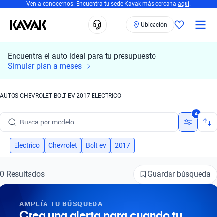
Ven a conocernos. Encuentra tu sede Kavak más cercana
aquí
.
Ubicación
Encuentra el auto ideal para tu presupuesto
Simular plan a meses
AUTOS CHEVROLET BOLT EV 2017 ELECTRICO
Busca por marca
4
Busca por modelo
Busca por versión
Electrico
Chevrolet
Bolt ev
2017
Busca por año
Guardar búsqueda
0 Resultados
Busca por marca
AMPLÍA TU BÚSQUEDA
Busca por modelo
Crea una alerta para cuando tu