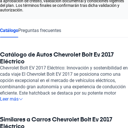
a aprobación de crédito, validación documental y condiciones vigentes
del plan. Los términos finales se confirmarán tras dicha validación y
autorización.
Catálogo
Preguntas frecuentes
Catálogo de Autos Chevrolet Bolt Ev 2017
Eléctrico
Chevrolet Bolt EV 2017 Eléctrico: Innovación y sostenibilidad en
cada viaje El Chevrolet Bolt EV 2017 se posiciona como una
opción excepcional en el mercado de vehículos eléctricos,
combinando gran autonomía y una experiencia de conducción
eficiente. Este hatchback se destaca por su potente motor
Leer más
eléctrico, que entrega hasta 200 caballos de fuerza,
proporcionando una aceleración ágil y un rendimiento notable
en la carretera. Con una velocidad máxima de 148 km/h, el Bolt
EV 2017 no solo es innovador, sino que también ofrece la
Similares a Carros Chevrolet Bolt Ev 2017
emoción de una conducción dinámica. Los diseñadores de
Eléctrico