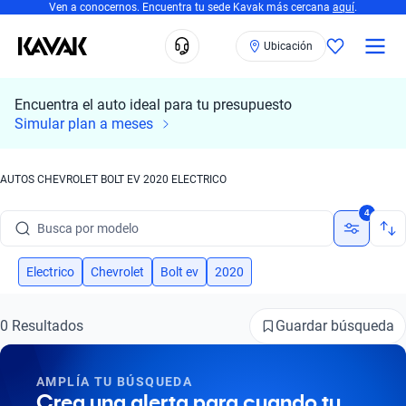
Ven a conocernos. Encuentra tu sede Kavak más cercana
aquí
.
Ubicación
Encuentra el auto ideal para tu presupuesto
Simular plan a meses
AUTOS CHEVROLET BOLT EV 2020 ELECTRICO
Busca por marca
4
Busca por modelo
Busca por versión
Electrico
Chevrolet
Bolt ev
2020
Busca por año
Guardar búsqueda
0 Resultados
Busca por marca
AMPLÍA TU BÚSQUEDA
Busca por modelo
Crea una alerta para cuando tu