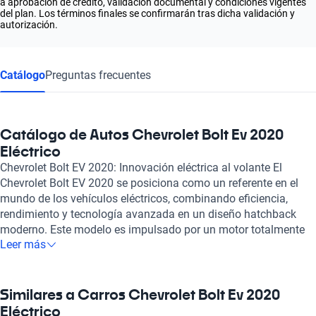
a aprobación de crédito, validación documental y condiciones vigentes
del plan. Los términos finales se confirmarán tras dicha validación y
autorización.
Catálogo
Preguntas frecuentes
Catálogo de Autos Chevrolet Bolt Ev 2020
Eléctrico
Chevrolet Bolt EV 2020: Innovación eléctrica al volante El
Chevrolet Bolt EV 2020 se posiciona como un referente en el
mundo de los vehículos eléctricos, combinando eficiencia,
rendimiento y tecnología avanzada en un diseño hatchback
moderno. Este modelo es impulsado por un motor totalmente
Leer más
eléctrico que alcanza una potencia máxima de 200 caballos de
fuerza, proporcionando una experiencia de manejo ágil y
emocionante. Además, su velocidad máxima de 148 km/h
asegura un desempeño destacado tanto en trayectos urbanos
Similares a Carros Chevrolet Bolt Ev 2020
como en carreteras. Con capacidad para cinco pasajeros, el
Eléctrico