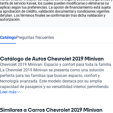
tarifa de servicio Kavak, los cuales pueden modificarse o eliminarse (si
aplica) según tus preferencias. La opción de financiamiento está sujeta
a aprobación de crédito, validación documental y condiciones vigentes
del plan. Los términos finales se confirmarán tras dicha validación y
autorización.
Catálogo
Preguntas frecuentes
Catálogo de Autos Chevrolet 2019 Minivan
Chevrolet 2019 Minivan: Espacio y confort para toda la familia
La Chevrolet 2019 Minivan se presenta como una solución
perfecta para las familias que buscan espacio, confort y
tecnología avanzada. Este modelo destaca por su amplia
capacidad de pasajeros y su versatilidad interior, permitiendo
Leer más
adaptar el espacio según las necesidades, ya sea para un viaje
familiar o para llevar carga. Su diseño aerodinámico no solo
aporta estilo, sino que también mejora la eficiencia del
combustible, haciendo que cada viaje sea no solo placentero,
Similares a Carros Chevrolet 2019 Minivan