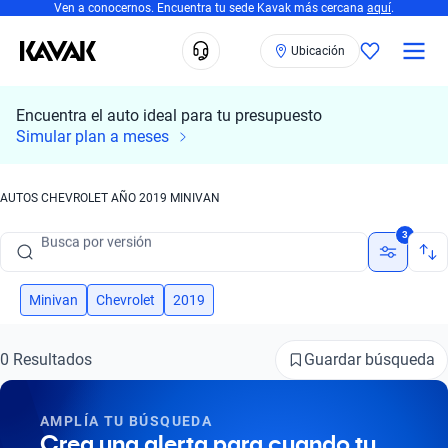
Ven a conocernos. Encuentra tu sede Kavak más cercana
aquí
.
Ubicación
Encuentra el auto ideal para tu presupuesto
Busca por marca
Simular plan a meses
Busca por modelo
AUTOS CHEVROLET AÑO 2019 MINIVAN
Busca por versión
3
Busca por año
Busca por marca
Minivan
Chevrolet
2019
Busca por modelo
Guardar búsqueda
0 Resultados
Busca por versión
AMPLÍA TU BÚSQUEDA
Busca por año
Crea una alerta para cuando tu