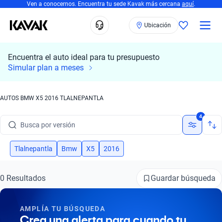
Ven a conocernos. Encuentra tu sede Kavak más cercana
aquí
.
Ubicación
Encuentra el auto ideal para tu presupuesto
Busca por marca
Simular plan a meses
Busca por modelo
AUTOS BMW X5 2016 TLALNEPANTLA
Busca por versión
4
Busca por año
Busca por marca
Tlalnepantla
Bmw
X5
2016
Busca por modelo
Guardar búsqueda
0 Resultados
Busca por versión
AMPLÍA TU BÚSQUEDA
Busca por año
Crea una alerta para cuando tu