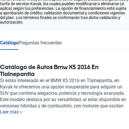
tarifa de servicio Kavak, los cuales pueden modificarse o eliminarse (si
aplica) según tus preferencias. La opción de financiamiento está sujeta
a aprobación de crédito, validación documental y condiciones vigentes
del plan. Los términos finales se confirmarán tras dicha validación y
autorización.
Catálogo
Preguntas frecuentes
Catálogo de Autos Bmw X5 2016 En
Tlalnepantla
Si estás interesado en el BMW X5 2016 en Tlalnepantla, en
Kavak te ofrecemos una opción insuperable para adquirir un
SUV que combina elegancia, potencia y tecnología avanzada.
Este modelo destaca por su versatilidad, al estar disponible en
versiones híbridas y de combustión, con motores que oscilan
Leer más
entre 2.0 y 4.4 litros, lo que garantiza un rendimiento
excepcional y una máxima potencia de hasta 567 caballos. Su
impresionante aceleración de 0 a 100 km/h en tan solo 4.2 a