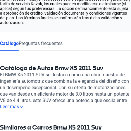
tarifa de servicio Kavak, los cuales pueden modificarse o eliminarse (si
aplica) según tus preferencias. La opción de financiamiento está sujeta
a aprobación de crédito, validación documental y condiciones vigentes
del plan. Los términos finales se confirmarán tras dicha validación y
autorización.
Catálogo
Preguntas frecuentes
Catálogo de Autos Bmw X5 2011 Suv
El BMW X5 2011 SUV se destaca como una obra maestra de
ingeniería automotriz que combina la elegancia del diseño con
un desempeño excepcional. Con su oferta de motorizaciones
que van desde un eficiente motor de 3.0 litros hasta un potente
V8 de 4.4 litros, este SUV ofrece una potencia que oscila entre
Leer más
los 268 y 547 caballos de fuerza, asegurando una conducción
emocionante y llena de adrenalina. Su impresionante
aceleración, permitiendo alcanzar los 100 km/h en tan solo 4.7
segundos en las versiones más deportivas, lo convierte en un
Similares a Carros Bmw X5 2011 Suv