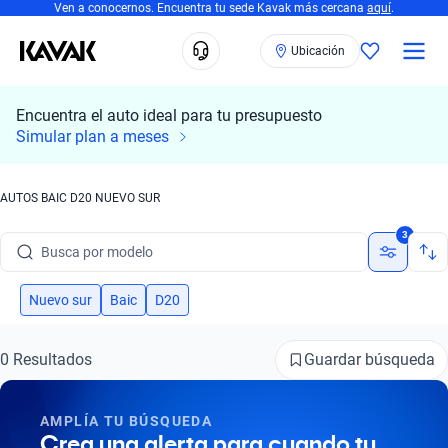
Ven a conocernos. Encuentra tu sede Kavak más cercana
aquí
.
Ubicación
Encuentra el auto ideal para tu presupuesto
Simular plan a meses
AUTOS BAIC D20 NUEVO SUR
Busca por marca
3
Busca por modelo
Busca por versión
Nuevo sur
Baic
D20
Busca por año
Guardar búsqueda
0 Resultados
Busca por marca
AMPLÍA TU BÚSQUEDA
Busca por modelo
Crea una alerta para cuando tu