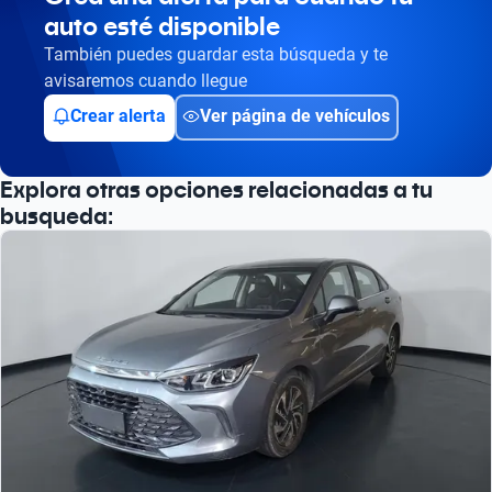
auto esté disponible
Busca por versión
También puedes guardar esta búsqueda y te
Busca por año
avisaremos cuando llegue
Crear alerta
Ver página de vehículos
Explora otras opciones relacionadas a tu
busqueda: