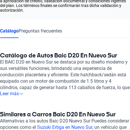
a aprobación de crédito, validación documental y condiciones vigentes
del plan. Los términos finales se confirmarán tras dicha validación y
autorización.
Catálogo
Preguntas frecuentes
Catálogo de Autos Baic D20 En Nuevo Sur
El BAIC D20 en Nuevo Sur se destaca por su diseño moderno y
sus versátiles funciones, brindando una experiencia de
conducción placentera y eficiente. Este hatchback/sedán está
equipado con un motor de combustión de 1.5 litros y 4
cilindros, capaz de generar hasta 113 caballos de fuerza, lo que
Leer más
lo convierte en un vehículo ágil y dinámico en diferentes tipos
de terrenos. Con una velocidad máxima de 170 km/h y un
consumo combinado de combustible de solo 5.7 litros cada
100 km, es ideal para aquellos que buscan un equilibrio entre
Similares a Carros Baic D20 En Nuevo Sur
rendimiento y economía. El interior del BAIC D20 ofrece espacio
Alternativas a los autos Baic D20 Nuevo Sur Puedes considerar
para cinco pasajeros y está diseñado con materiales de alta
opciones como el
Suzuki Ertiga en Nuevo Sur
, un vehículo que