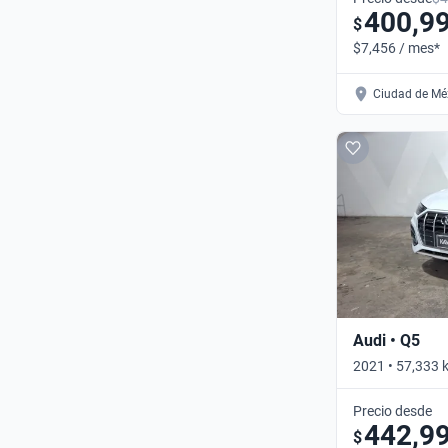
400,9
$
$7,456 / mes*
Ciudad de Méx
Audi • Q5
2021 • 57,333 
DCT 4WD • Aut
Precio desde
442,9
$