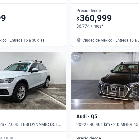
omático
Automático
Precio desde
99
360,999
$
$6,774 / mes*
ico • Entrega 16 a 30 días
Ciudad de México • Entrega 16 a 
Audi • Q5
km • 2.0 45 TFSI DYNAMIC DCT
2022 • 40,401 km • 2.0 MHEV 4
ico
DCT 4WD • Automático
43,999
Precio desde