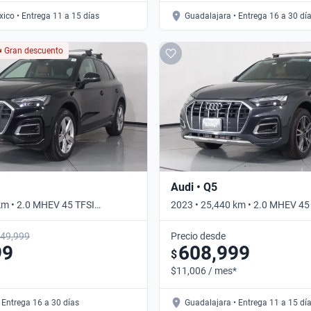
ico • Entrega 11 a 15 días
Guadalajara • Entrega 16 a 30 dí
Gran descuento
Audi • Q5
km • 2.0 MHEV 45 TFSI
2023 • 25,440 km • 2.0 MHEV 45
4WD • Automático
DCT 4WD • Automático
49,999
Precio desde
99
608,999
$
$11,006 / mes*
 Entrega 16 a 30 días
Guadalajara • Entrega 11 a 15 dí