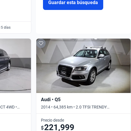
Guardar esta búsqueda
15 días
Audi • Q5
DCT 4WD •
2014 • 64,385 km • 2.0 TFSI TRENDY
TIPTRONIC QUATTRO • Automático
Precio desde
221,999
$