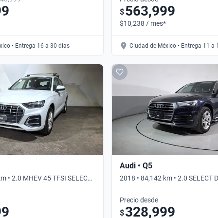
99
563,999
$
$10,238 / mes*
ico • Entrega 16 a 30 días
Ciudad de México • Entrega 11 a 
Audi • Q5
km • 2.0 MHEV 45 TFSI SELECT
2018 • 84,142 km • 2.0 SELECT 
omático
Automático
Precio desde
99
328,999
$