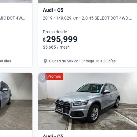
Audi • Q5
AMIC DCT 4WD •
2019 • 149,029 km • 2.0 45 SELECT DCT 4WD •
Automático
Precio desde
295,999
$
$5,665 / mes*
30 días
Ciudad de México • Entrega 16 a 30 días
Promos
Audi • Q5