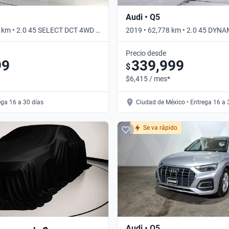
Audi • Q5
 km • 2.0 45 SELECT DCT 4WD •
2019 • 62,778 km • 2.0 45 DYN
Automático
Precio desde
99
339,999
$
$6,415 / mes*
ega 16 a 30 días
Ciudad de México • Entrega 16 a 
Se va rápido
Audi • Q5