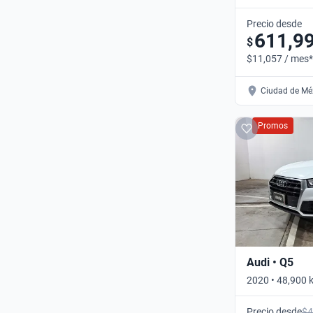
DCT 4WD • Aut
Precio desde
611,9
$
$11,057 / mes*
Ciudad de Méx
Promos
Audi • Q5
2020 • 48,900 
4WD • Automát
Precio desde
$4