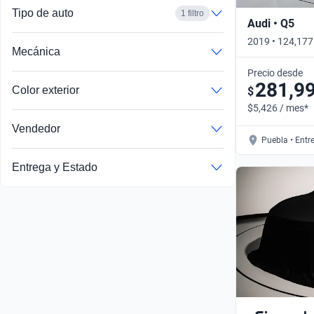
Tipo de auto
1 filtro
Audi • Q5
2019 • 124,177
Mecánica
Automático
Precio desde
281,9
Color exterior
$
$5,426 / mes*
Vendedor
Puebla • Entr
Entrega y Estado