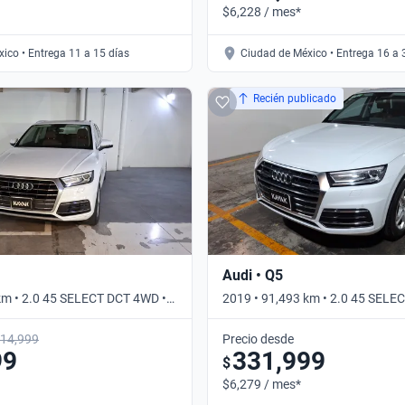
$6,228 / mes*
ico • Entrega 11 a 15 días
Ciudad de México • Entrega 16 a 
Recién publicado
Audi • Q5
km • 2.0 45 SELECT DCT 4WD •
2019 • 91,493 km • 2.0 45 SELE
Automático
14,999
Precio desde
99
331,999
$
$6,279 / mes*