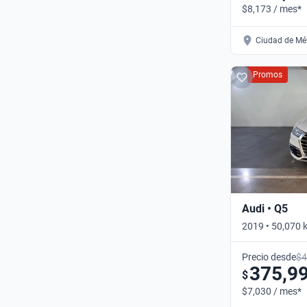
$8,173 / mes*
Ciudad de Méx
Promos
Audi • Q5
2019 • 50,070 
Automático
Precio desde
$4
375,9
$
$7,030 / mes*