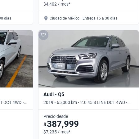
$4,402 / mes*
30 días
Ciudad de México • Entrega 16 a 30 días
Audi • Q5
CT DCT 4WD •
2019 • 65,000 km • 2.0 45 S LINE DCT 4WD •
Automático
Precio desde
387,999
$
$7,235 / mes*