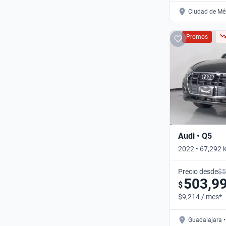
Ciudad de Méx
Promos
Audi • Q5
2022 • 67,292 
DYNAMIC DCT 
Precio desde
$5
503,9
$
$9,214 / mes*
Guadalajara •