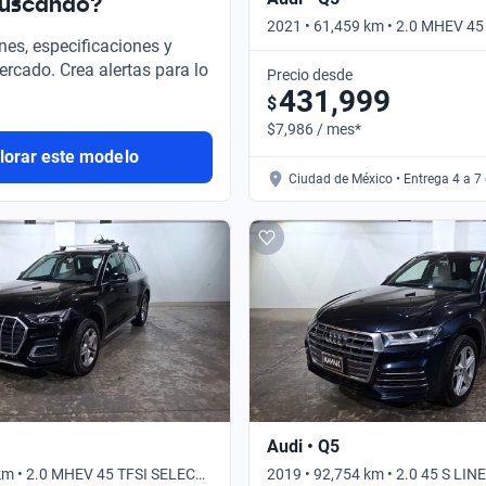
buscando?
2021 • 61,459 km • 2.0 MHEV 4
nes, especificaciones y
DCT 4WD • Automático
ercado. Crea alertas para lo
Precio desde
431,999
$
$7,986 / mes*
lorar este modelo
Ciudad de México • Entrega 4 a 7
Audi • Q5
km • 2.0 MHEV 45 TFSI SELECT
2019 • 92,754 km • 2.0 45 S LIN