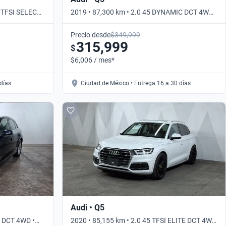
5 TFSI SELECT
2019 • 87,300 km • 2.0 45 DYNAMIC DCT 4WD •
Automático
Precio desde
$349,999
315,999
$
$6,006 / mes*
 días
Ciudad de México • Entrega 16 a 30 días
Audi • Q5
E DCT 4WD •
2020 • 85,155 km • 2.0 45 TFSI ELITE DCT 4WD