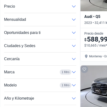
Precio
Audi • Q5
Mensualidad
2023 • 32,411 
DCT 4WD • Aut
Oportunidades para ti
Precio desde
588,9
$
$10,665 / mes*
Ciudades y Sedes
Monterrey • E
Cercanía
Marca
1 filtro
Modelo
1 filtro
Año y Kilometraje