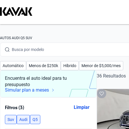
Busca por marca
Busca por modelo
AUTOS AUDI Q5 SUV
Busca por versión
Busca por año
Automático
Menos de $250k
Híbrido
Menor de $5,000/mes
Busca por marca
36 Resultados
Encuentra el auto ideal para tu
presupuesto
Busca por modelo
Simular plan a meses
Busca por versión
Filtros (3)
Limpiar
Busca por año
Suv
Audi
Q5