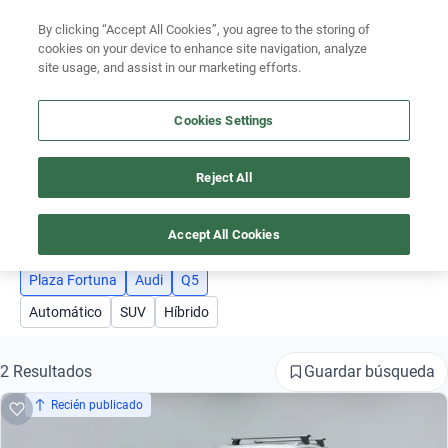
By clicking “Accept All Cookies”, you agree to the storing of
Ubicación
cookies on your device to enhance site navigation, analyze
site usage, and assist in our marketing efforts.
Encuentra el auto ideal para tu presupuesto
Busca por marca
Simular plan a meses
Cookies Settings
Busca por modelo
Reject All
AUTOS AUDI Q5 PLAZA FORTUNA
Busca por versión
3
Accept All Cookies
Busca por año
Plaza Fortuna
Audi
Q5
Busca por marca
Automático
SUV
Híbrido
Busca por modelo
Guardar búsqueda
2 Resultados
Busca por versión
Recién publicado
Busca por año