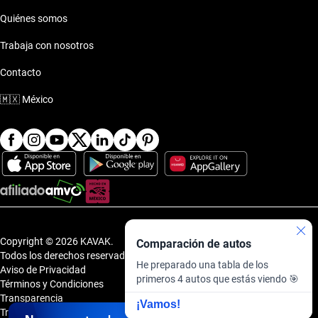
Quiénes somos
Trabaja con nosotros
Contacto
🇲🇽
México
Copyright © 2026 KAVAK.
Comparación de autos
Todos los derechos reservados.
He preparado una tabla de los
Aviso de Privacidad
primeros 4 autos que estás viendo 🎯
Términos y Condiciones
Transparencia
¡Vamos!
Transparencia Financiera