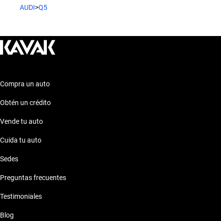
AUDI
>
Q5
Audi Q5 Plaza Fortuna Grey
Audi Q5 Plaza Fortuna Gris
Audi Q5 Plaza Fortuna Negro
Compra un auto
Audi Q5 Plaza Fortuna Plateado
Obtén un crédito
Vende tu auto
Cuida tu auto
Sedes
Preguntas frecuentes
Testimoniales
Blog