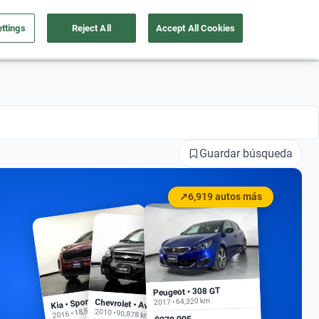
ttings
Reject All
Accept All Cookies
a tu auto
Nosotros
Ingresar
Ubicación
Guardar búsqueda
↗
6,919 autos más
Peugeot • 308 GT
Kia • Sportage EX
2017 • 64,320 km
Chevrolet • Aveo
2016 • 18,500 km
2010 • 90,878 km