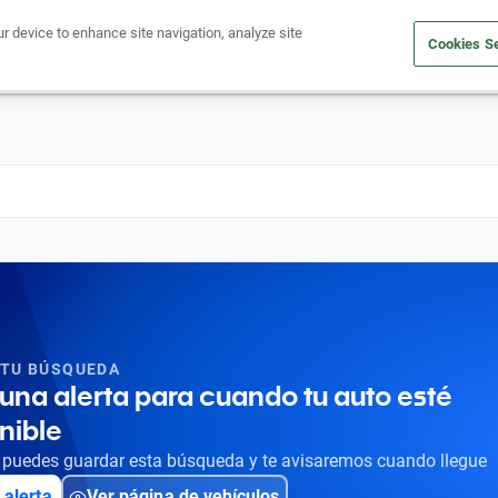
ur device to enhance site navigation, analyze site
Cookies Se
Obtén un crédito
Compra un auto
Vende tu auto
Cuid
 TU BÚSQUEDA
una alerta para cuando tu auto esté
nible
puedes guardar esta búsqueda y te avisaremos cuando llegue
 alerta
Ver página de vehículos