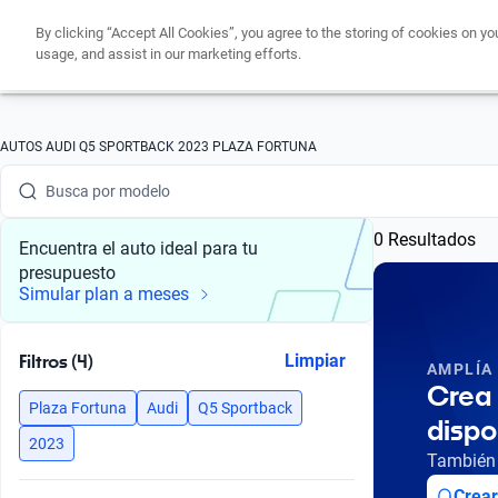
By clicking “Accept All Cookies”, you agree to the storing of cookies on yo
usage, and assist in our marketing efforts.
Busca por marca
AUTOS AUDI Q5 SPORTBACK 2023 PLAZA FORTUNA
Busca por modelo
0 Resultados
Busca por versión
Encuentra el auto ideal para tu
presupuesto
Busca por año
Simular plan a meses
Busca por marca
Filtros (4)
Limpiar
AMPLÍA
Busca por modelo
Crea 
Plaza Fortuna
Audi
Q5 Sportback
dispo
Busca por versión
2023
También 
Busca por año
Crear