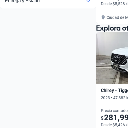
Entrega y Estado
Desde $5,528 
Ciudad de M
Explora o
Chirey • Tigg
2023 • 47,382 
Precio contado
281,9
$
Desde $5,426 