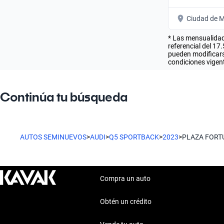
Ciudad de M
* Las mensualidad
referencial del 17
pueden modificarse
condiciones vigent
Continúa tu búsqueda
AUTOS SEMINUEVOS
>
AUDI
>
Q5 SPORTBACK
>
2023
>
PLAZA FORT
Compra un auto
Obtén un crédito