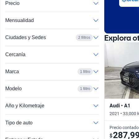
Precio
Mensualidad
Explora o
Ciudades y Sedes
2 filtros
Cercanía
Marca
1 filtro
Modelo
1 filtro
Audi • A1
Año y Kilometraje
2021 • 33,000 
Tipo de auto
Precio contado
287,9
$