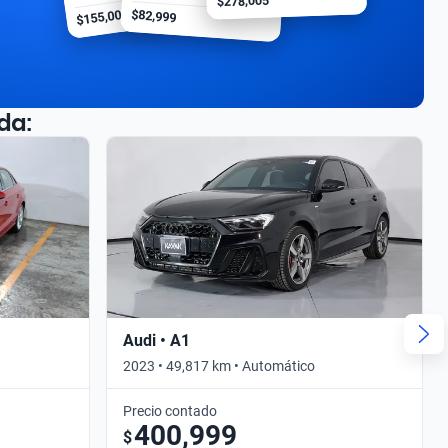
$278,005
$155,000
$82,999
da:
Audi • A1
2023 • 49,817 km • Automático
Precio contado
400,999
$