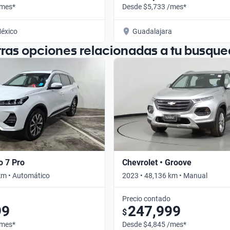
/mes*
Desde $5,733 /mes*
éxico
Guadalajara
tras opciones relacionadas a tu busque
o 7 Pro
Chevrolet • Groove
km • Automático
2023 • 48,136 km • Manual
Precio contado
99
247,999
$
/mes*
Desde $4,845 /mes*