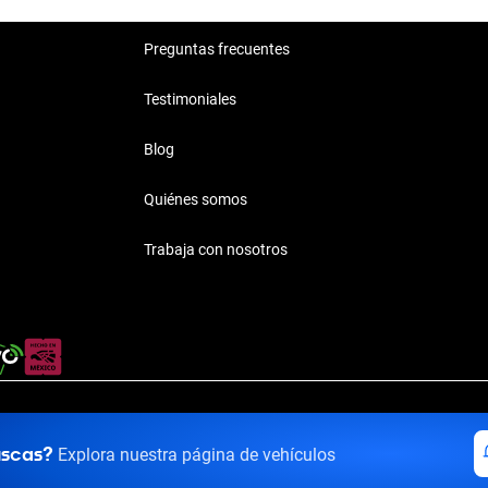
Preguntas frecuentes
Testimoniales
Blog
Quiénes somos
Trabaja con nosotros
rivacidad
·
Términos y Condiciones
·
Transparencia
·
Transparencia F
uscas?
Explora nuestra página de vehículos
El Panteón, Lerma de Villada, Estado de México, México, C.P. 52005