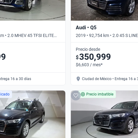
Audi • Q5
km • 2.0 MHEV 45 TFSI ELITE
2019 • 92,754 km • 2.0 45 S LIN
omático
Automático
Precio desde
99
350,999
$
$6,603 / mes*
ntrega 16 a 30 días
Ciudad de México • Entrega 16 a 
licado
Precio imbatible