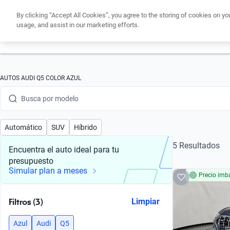
By clicking “Accept All Cookies”, you agree to the storing of cookies on yo
usage, and assist in our marketing efforts.
Obtén un cré
Busca por marca
AUTOS AUDI Q5 COLOR AZUL
Busca por modelo
Busca por versión
Automático
SUV
Híbrido
Busca por año
5 Resultados
Encuentra el auto ideal para tu
presupuesto
Busca por marca
Simular plan a meses
Precio imba
Busca por modelo
Filtros (3)
Limpiar
Busca por versión
Azul
Audi
Q5