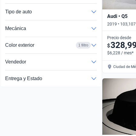
Tipo de auto
Audi • Q5
2019 • 103,10
Mecánica
• Automático
Precio desde
328,9
Color exterior
$
1 filtro
$6,228 / mes*
Vendedor
Ciudad de Méx
Entrega y Estado