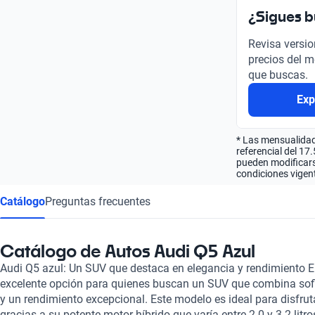
¿Sigues 
Revisa versio
precios del m
que buscas.
Exp
* Las mensualidad
referencial del 17
pueden modificarse
condiciones vigent
Catálogo
Preguntas frecuentes
Catálogo de Autos Audi Q5 Azul
Audi Q5 azul: Un SUV que destaca en elegancia y rendimiento El
excelente opción para quienes buscan un SUV que combina sofi
y un rendimiento excepcional. Este modelo es ideal para disfr
gracias a su potente motor híbrido que varía entre 2.0 y 3.2 lit