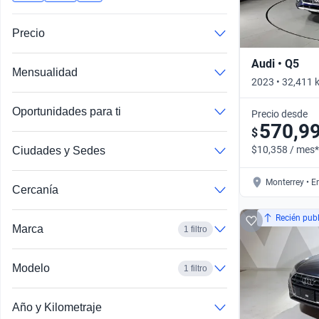
Busca por año
Precio
Audi • Q5
Mensualidad
2023 • 32,411 
DCT 4WD • Aut
Oportunidades para ti
Precio desde
570,9
$
$10,358 / mes*
Ciudades y Sedes
Monterrey • E
Cercanía
Recién pub
Marca
1 filtro
Modelo
1 filtro
Año y Kilometraje