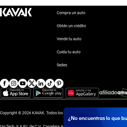
Compra un auto
Obtén un crédito
Vende tu auto
Cuida tu auto
Sedes
Copyright © 2026 KAVAK.
Todos los derechos reservados.
·
Aviso de P
¿No encuentras lo que b
Uvi Tech, S.A.P.I. de C.V., Carretera Amomolulco - Capulhuac, No. 1 Col. 