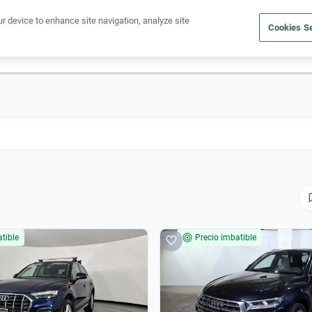
Ven a conocernos. Encuentra tu sede Kavak más cercana
aquí
.
ur device to enhance site navigation, analyze site
Cookies Se
dito
Compra un auto
Vende tu auto
Cuida tu auto
Nosotr
tible
Precio imbatible