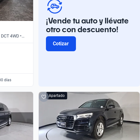
¡Vende tu auto y llévate
otro con descuento!
E DCT 4WD •
Cotizar
30 días
Apartado