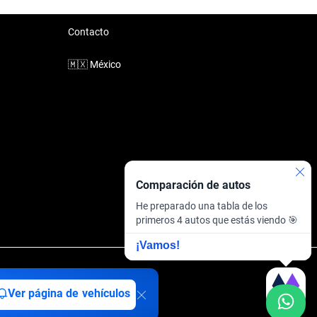
Contacto
🇲🇽
México
Comparación de autos
He preparado una tabla de los
primeros 4 autos que estás viendo 🎯
¡Vamos!
inanciera
·
Sitemap
Ver página de vehículos