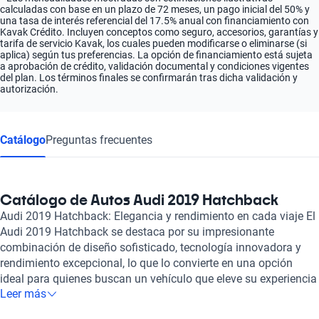
calculadas con base en un plazo de 72 meses, un pago inicial del 50% y
una tasa de interés referencial del 17.5% anual con financiamiento con
Kavak Crédito. Incluyen conceptos como seguro, accesorios, garantías y
tarifa de servicio Kavak, los cuales pueden modificarse o eliminarse (si
aplica) según tus preferencias. La opción de financiamiento está sujeta
a aprobación de crédito, validación documental y condiciones vigentes
del plan. Los términos finales se confirmarán tras dicha validación y
autorización.
Catálogo
Preguntas frecuentes
Catálogo de Autos Audi 2019 Hatchback
Audi 2019 Hatchback: Elegancia y rendimiento en cada viaje El
Audi 2019 Hatchback se destaca por su impresionante
combinación de diseño sofisticado, tecnología innovadora y
rendimiento excepcional, lo que lo convierte en una opción
ideal para quienes buscan un vehículo que eleve su experiencia
Leer más
de conducción. Este modelo se distingue por su exterior
dinámico, líneas elegantes y un interior cómodo, donde cada