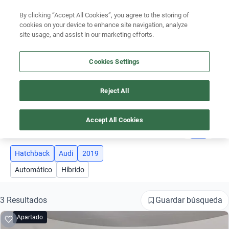
Ven a conocernos. Encuentra tu sede Kavak más cercana
aquí
.
By clicking “Accept All Cookies”, you agree to the storing of
cookies on your device to enhance site navigation, analyze
Ubicación
site usage, and assist in our marketing efforts.
Encuentra el auto ideal para tu presupuesto
Cookies Settings
Simular plan a meses
Busca por marca
Reject All
AUTOS AUDI AÑO 2019 HATCHBACK
Busca por modelo
Accept All Cookies
3
Busca por versión
Busca por año
Hatchback
Audi
2019
Automático
Híbrido
Busca por marca
Busca por modelo
Guardar búsqueda
3 Resultados
Apartado
Busca por versión