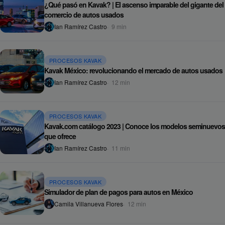
¿Qué pasó en Kavak? | El ascenso imparable del gigante del
comercio de autos usados
Ian Ramírez Castro
9
min
PROCESOS KAVAK
Kavak México: revolucionando el mercado de autos usados
Ian Ramírez Castro
12
min
PROCESOS KAVAK
Kavak.com catálogo 2023 | Conoce los modelos seminuevos
que ofrece
Ian Ramírez Castro
11
min
PROCESOS KAVAK
Simulador de plan de pagos para autos en México
Camila Villanueva Flores
12
min