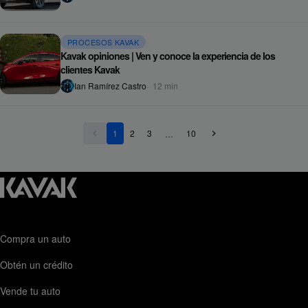
PROCESOS KAVAK
Kavak opiniones | Ven y conoce la experiencia de los
clientes Kavak
Ian Ramírez Castro
12
min
...
1
2
3
10
Compra un auto
Obtén un crédito
Vende tu auto