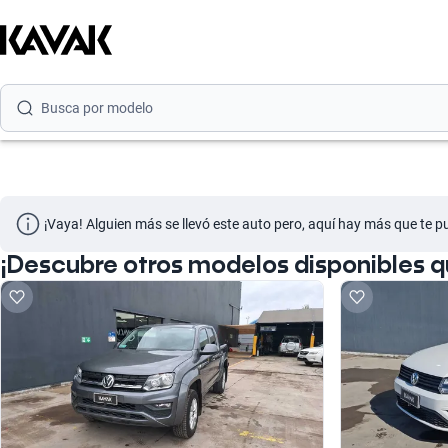
Busca por marca
Busca por modelo
Busca por versión
Busca por año
Busca por marca
¡Vaya! Alguien más se llevó este auto pero, aquí hay más que te p
Busca por modelo
¡Descubre otros modelos disponibles 
Busca por versión
Busca por año