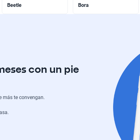
Beetle
Bora
meses con un pie
ue más te convengan.
casa.