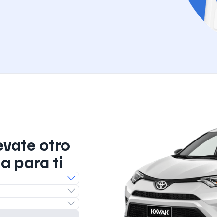
evate otro
a para ti