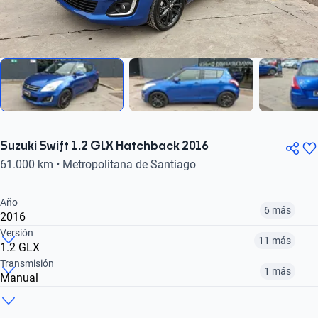
Suzuki Swift 1.2 GLX Hatchback 2016
61.000 km • Metropolitana de Santiago
Año
6 más
2016
Versión
11 más
1.2 GLX
2016
2017
2018
Transmisión
1 más
Manual
GL HB 1.2
1.2 GL MT
1.4 DIT SPORT MT
Ver opciones
$7.690.000
$8.490.000
Manual
Automático
$8.490.000
$8.490.000
$11.590.000