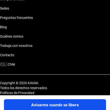
Sedes
Preguntas frecuentes
Blog
Quiénes somos
Trabaja con nosotros
Contacto
🇨🇱
Chile
Copyright © 2026 KAVAK.
Todos los derechos reservados.
Políticas de Privacidad
Términos y Condiciones
Sitemap
Avisarme cuando se libere
Uvi Tech Chile SpA. Av. Marathón 3812, comuna de Macul, Región