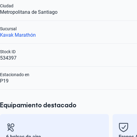
Ciudad
Metropolitana de Santiago
Sucursal
Kavak Marathón
Stock ID
534397
Estacionado en
P19
Equipamiento destacado
6 bolsas de aire
Frenos 