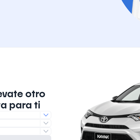
evate otro
a para ti