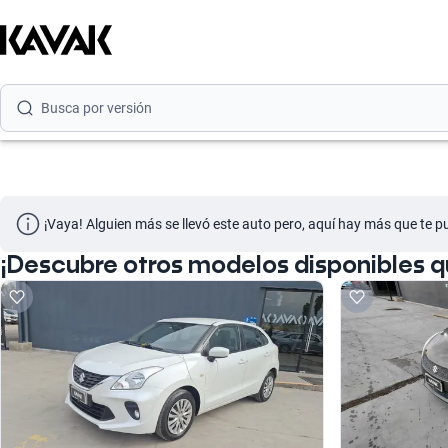
Busca por marca
Busca por modelo
Busca por versión
Busca por año
Busca por marca
¡Vaya! Alguien más se llevó este auto pero, aquí hay más que te p
Busca por modelo
¡Descubre otros modelos disponibles q
Busca por versión
Busca por año