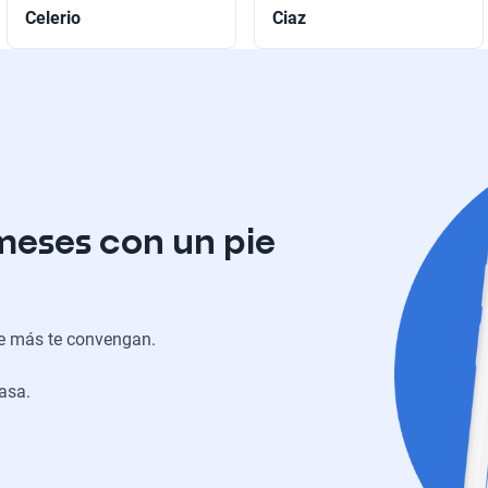
Celerio
Ciaz
meses con un pie
ue más te convengan.
casa.