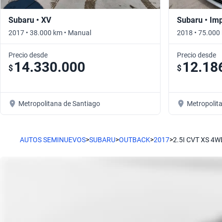
Subaru • XV
Subaru • Im
2017 • 38.000 km • Manual
2018 • 75.000
Precio desde
Precio desde
14.330.000
12.18
$
$
Metropolitana de Santiago
Metropolit
AUTOS SEMINUEVOS
>
SUBARU
>
OUTBACK
>
2017
>
2.5I CVT XS 4W