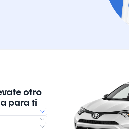
evate otro
a para ti