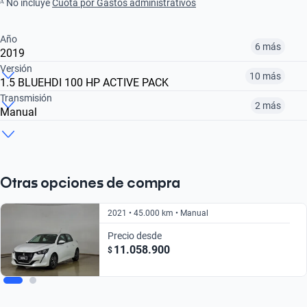
ᴬ No incluye
Cuota por Gastos administrativos
Año
6 más
2019
Versión
10 más
1.5 BLUEHDI 100 HP ACTIVE PACK
2016
2017
2018
Transmisión
2 más
Manual
1.6 ALLURE PK BLUEHDI DIESEL 100HP MT
1.2 TIVE PK PURETECH 82HP E6 MT
1.2 SIGNATURE PURETECH 82 MT
$9.890.000
$9.490.000
$8.990.000
Manual
Automática
Automático
$9.490.000
$8.990.000
$10.990.000
$9.490.000
$9.890.000
$10.293.900
Otras opciones de compra
2021 • 45.000 km • Manual
Precio desde
11.058.900
$