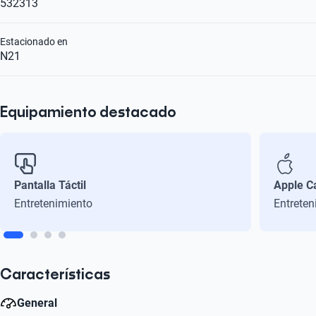
532313
Estacionado en
N21
Equipamiento destacado
Pantalla Táctil
Apple C
Entretenimiento
Entreten
Características
General