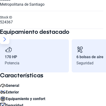
Metropolitana de Santiago
Stock ID
524367
Equipamiento destacado
170 HP
6 bolsas de aire
Potencia
Seguridad
Características
General
Exterior
Peso bruto (kg)
Equipamiento y confort
2110
Número de Puertas
Seguridad