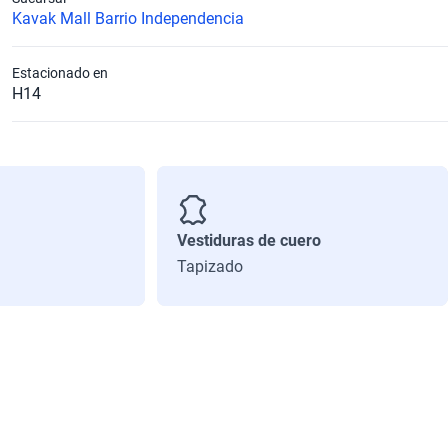
Kavak Mall Barrio Independencia
Estacionado en
H14
Vestiduras de cuero
Tapizado
Combined (km)
1029
Diámetro de Rin