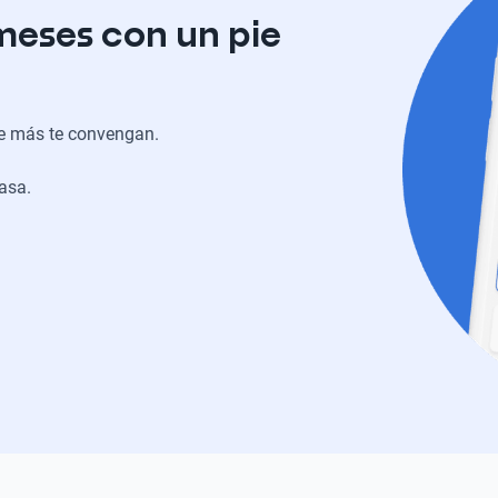
meses con un pie
ue más te convengan.
casa.