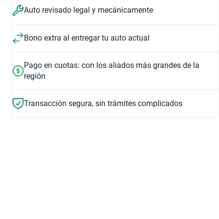
Auto revisado legal y mecánicamente
Bono extra al entregar tu auto actual
Pago en cuotas: con los aliados más grandes de la
región
Transacción segura, sin trámites complicados
Sistema GPS
Pantalla Táctil
Tecnología
Entretenimiento