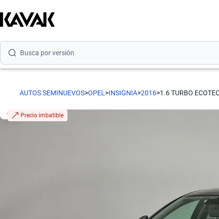
Busca por marca
Busca por modelo
Busca por versión
Busca por año
AUTOS SEMINUEVOS
>
OPEL
>
INSIGNIA
>
2016
>
1.6 TURBO ECOTE
Busca por marca
Precio imbatible
Busca por modelo
Busca por versión
Busca por año