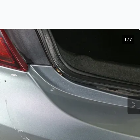
1
/
7