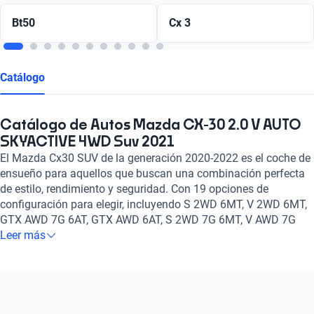
Bt50
Cx 3
Catálogo
Catálogo de Autos Mazda CX-30 2.0 V AUTO
SKYACTIVE 4WD Suv 2021
El Mazda Cx30 SUV de la generación 2020-2022 es el coche de
ensueño para aquellos que buscan una combinación perfecta
de estilo, rendimiento y seguridad. Con 19 opciones de
configuración para elegir, incluyendo S 2WD 6MT, V 2WD 6MT,
GTX AWD 7G 6AT, GTX AWD 6AT, S 2WD 7G 6MT, V AWD 7G
6AT entre otros igualmente notables, este coche cuenta con un
Leer más
motor de Gasolina y un tanque de 2.0, 2.5 litros de capacidad, y
ofrece la opción de transmisión Manual, Automático.