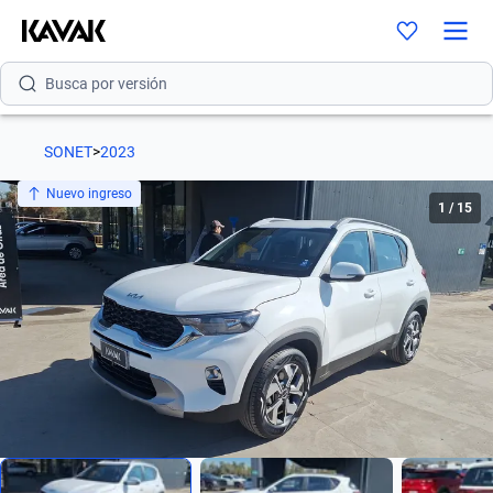
Busca por modelo
Busca por versión
Busca por año
SONET
>
2023
Busca por marca
Nuevo ingreso
1
/
15
Busca por modelo
Busca por versión
Busca por año