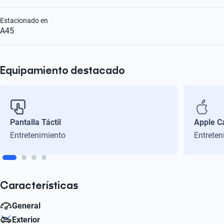
Estacionado en
A45
Equipamiento destacado
Pantalla Táctil
Apple C
Entretenimiento
Entreten
Características
General
Exterior