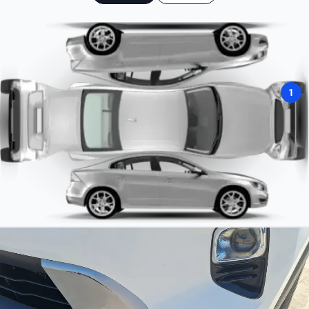
Tipo de motor
AM/FM
Combustión
Combustible
Gasolina
1