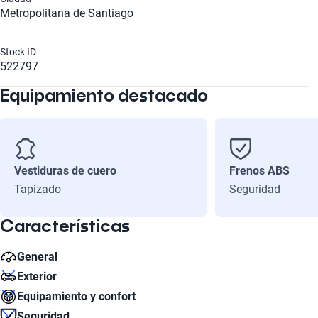
Metropolitana de Santiago
Stock ID
522797
Equipamiento destacado
Vestiduras de cuero
Frenos ABS
Tapizado
Seguridad
Características
General
Exterior
Litros
Equipamiento y confort
1.8
Diámetro de Rin
Seguridad