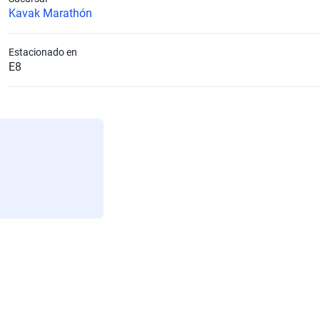
Kavak Marathón
Estacionado en
E8
Caballos de Fuerza Estimado
138
Número de Puertas