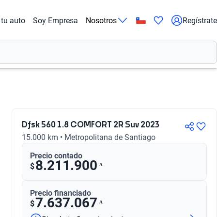
tu auto
Soy Empresa
Nosotros
Regístrate
Dfsk 560 1.8 COMFORT 2R Suv 2023
15.000 km • Metropolitana de Santiago
Precio contado
8.211.900
ᴬ
$
Precio financiado
7.637.067
ᴬ
$