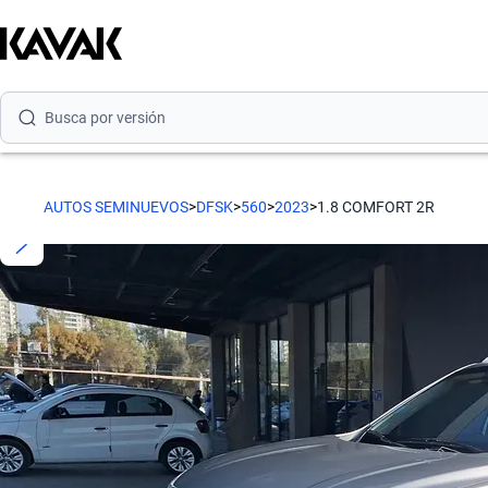
Busca por modelo
Busca por versión
Busca por año
Busca por marca
AUTOS SEMINUEVOS
>
DFSK
>
560
>
2023
>
1.8 COMFORT 2R
Busca por modelo
Busca por versión
Busca por año