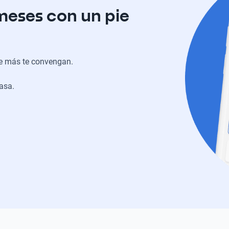
meses con un pie
ue más te convengan.
casa.