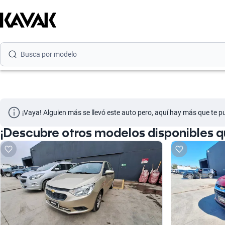
Busca por marca
Busca por modelo
Busca por versión
Busca por año
Busca por marca
¡Vaya! Alguien más se llevó este auto pero, aquí hay más que te p
Busca por modelo
¡Descubre otros modelos disponibles 
Busca por versión
Busca por año