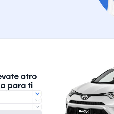
evate otro
a para ti