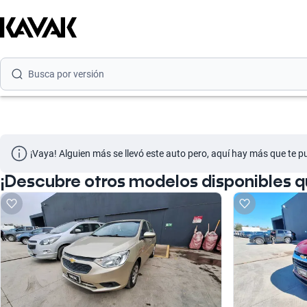
Busca por marca
Busca por modelo
Busca por versión
Busca por año
Busca por marca
¡Vaya! Alguien más se llevó este auto pero, aquí hay más que te p
Busca por modelo
¡Descubre otros modelos disponibles 
Busca por versión
Busca por año