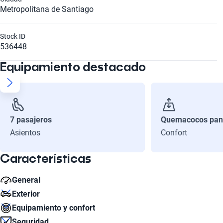
Metropolitana de Santiago
Stock ID
536448
Equipamiento destacado
7 pasajeros
Quemacocos pan
Asientos
Confort
Características
General
Exterior
Caballos de Fuerza Estimado
Equipamiento y confort
115
Diámetro de Rin
Seguridad