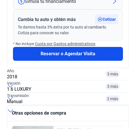
Simula tu financiamiento
Cambia tu auto y obtén más
Cotizar
Te damos hasta 3% extra por tu auto al cambiarlo.
Cotiza para conocer su valor.
ᴬ No incluye
Cuota por Gastos administrativos
Reservar o Agendar Visita
Año
3 más
2018
Versión
3 más
1.6 LUXURY
Transmisión
2018
2021
2 más
Manual
1.5T ELITE PLUS AT
1.5 ELITE PLUS TURBO AT
$7.590.000
$7.964.900
Otras opciones de compra
Automática
Manual
$12.890.000
$12.690.000
2022
2023