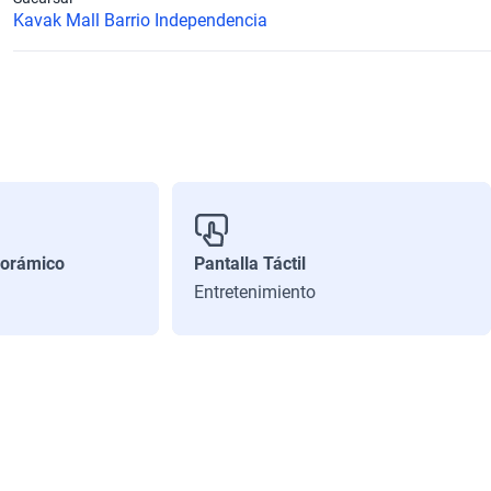
Kavak Mall Barrio Independencia
orámico
Pantalla Táctil
Entretenimiento
Combined (km)
586
Número de Puertas