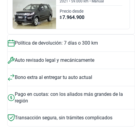
2021 • 59.000 km • Manual
$12.890.000
$7.964.900
1.6 LUXURY
1.5T ELITE PLUS AUTO
Precio desde
$12.890.000
$12.690.000
7.964.900
$
Automático
$7.964.900
$9.467.900
$9.467.900
Política de devolución: 7 días o 300 km
Auto revisado legal y mecánicamente
Frenos ABS
Bono extra al entregar tu auto actual
Seguridad
Pago en cuotas: con los aliados más grandes de la
región
Transacción segura, sin trámites complicados