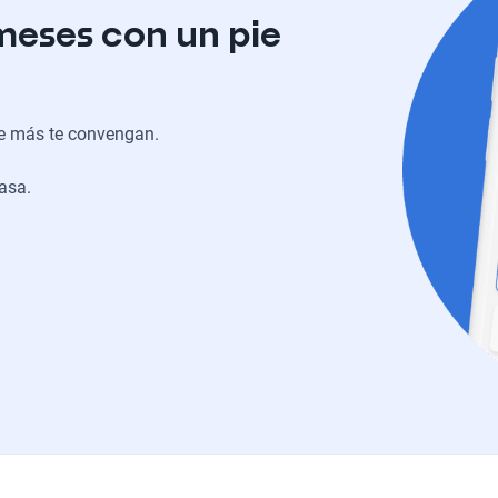
meses con un pie
ue más te convengan.
casa.