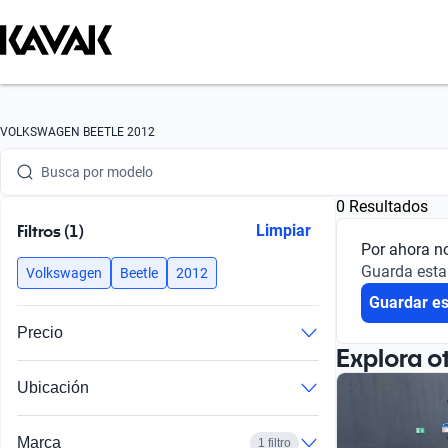
Busca por marca
VOLKSWAGEN BEETLE 2012
Busca por modelo
0 Resultados
Busca por versión
Filtros (1)
Limpiar
Por ahora n
Busca por año
Guarda esta
Volkswagen
Beetle
2012
Guardar e
Busca por marca
Precio
Busca por modelo
Explora o
Ubicación
Busca por versión
Busca por año
Marca
1 filtro