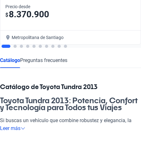
Precio desde
8.370.900
$
Metropolitana de Santiago
Catálogo
Preguntas frecuentes
Catálogo de Toyota Tundra 2013
Toyota Tundra 2013: Potencia, Confort
y Tecnología para Todos tus Viajes
Si buscas un vehículo que combine robustez y elegancia, la
Toyota Tundra 2013 es una elección que no te va a defraudar.
Leer más
Su diseño imponente y motor eficiente te acompañarán en