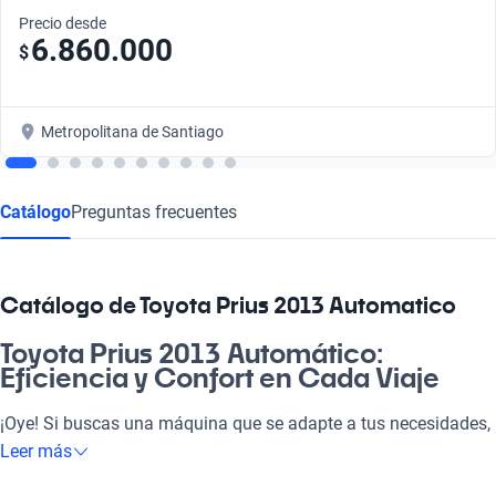
Precio desde
6.860.000
$
Metropolitana de Santiago
Catálogo
Preguntas frecuentes
Catálogo de Toyota Prius 2013 Automatico
Toyota Prius 2013 Automático:
Eficiencia y Confort en Cada Viaje
¡Oye! Si buscas una máquina que se adapte a tus necesidades,
el Toyota Prius 2013 Automático es lo que necesitas. Gracias a
Leer más
su motor eficiente y consumo optimizado, es perfecto para ir a