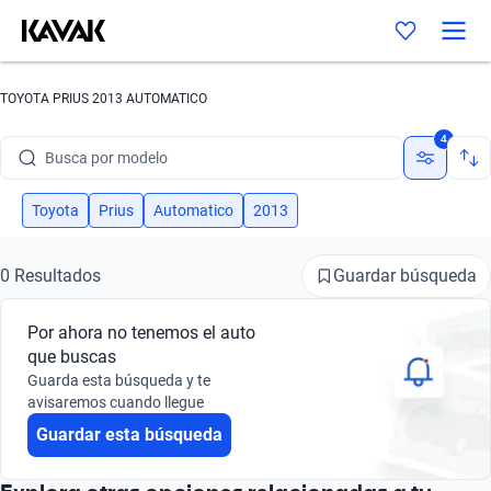
TOYOTA PRIUS 2013 AUTOMATICO
Busca por marca
4
Busca por modelo
Busca por versión
Toyota
Prius
Automatico
2013
Busca por año
Guardar búsqueda
0 Resultados
Busca por marca
Por ahora no tenemos el auto
Busca por modelo
que buscas
Guarda esta búsqueda y te
Busca por versión
avisaremos cuando llegue
Guardar esta búsqueda
Busca por año