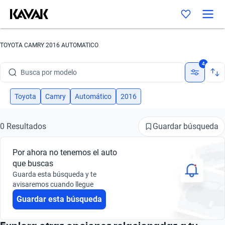
TOYOTA CAMRY 2016 AUTOMATICO
Busca por marca
4
Busca por modelo
Busca por versión
Toyota
Camry
Automático
2016
Busca por año
Guardar búsqueda
0 Resultados
Busca por marca
Por ahora no tenemos el auto
Busca por modelo
que buscas
Guarda esta búsqueda y te
Busca por versión
avisaremos cuando llegue
Guardar esta búsqueda
Busca por año