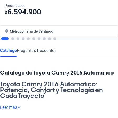
Precio desde
6.594.900
$
Metropolitana de Santiago
Catálogo
Preguntas frecuentes
Catálogo de Toyota Camry 2016 Automatico
Toyota Camry 2016 Automatico:
Potencia, Confort y Tecnología en
Cada Trayecto
¿Estás buscando un vehículo que combine confiabilidad y
Leer más
estilo? El Toyota Camry 2016 Automatico es la opción ideal