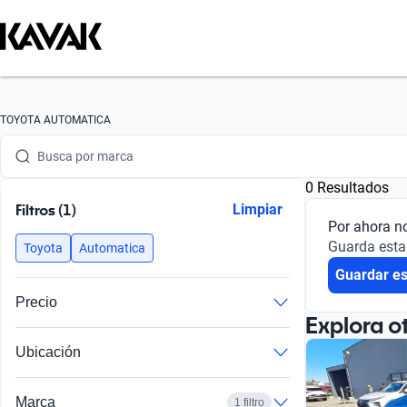
TOYOTA AUTOMATICA
Busca por marca
0 Resultados
Busca por modelo
Filtros (1)
Limpiar
Por ahora n
Busca por versión
Guarda esta
Toyota
Automatica
Busca por año
Guardar e
Precio
Busca por marca
Explora o
Busca por modelo
Ubicación
Busca por versión
Marca
1 filtro