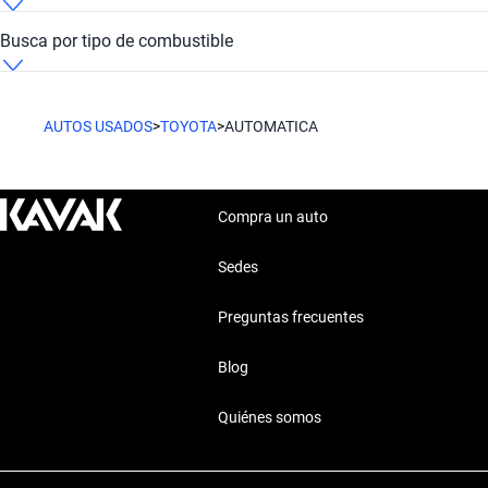
Toyota Automática Blanco
Busca por tipo de combustible
Toyota Automática Rojo
Toyota Automática Diesel
AUTOS USADOS
>
TOYOTA
>
AUTOMATICA
Compra un auto
Sedes
Preguntas frecuentes
Blog
Quiénes somos