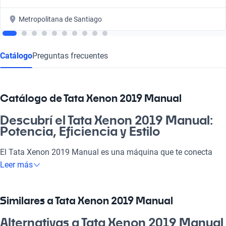
Metropolitana de Santiago
Catálogo
Preguntas frecuentes
Catálogo de Tata Xenon 2019 Manual
Descubrí el Tata Xenon 2019 Manual:
Potencia, Eficiencia y Estilo
El Tata Xenon 2019 Manual es una máquina que te conecta
con la aventura y el trabajo. Con su diseño robusto y motor
Leer más
eficiente, es perfecta para enfrentar la ciudad o conquistar la
carretera. Este vehículo se adapta a todas tus necesidades, ya
sea para la pega, las escapadas familiares o disfrutar de una
Similares a Tata Xenon 2019 Manual
jornada al aire libre. Apostar por el Tata Xenon 2019 Manual es
elegir un auto confiable, que te acompañará en cada kilómetro
Alternativas a Tata Xenon 2019 Manual