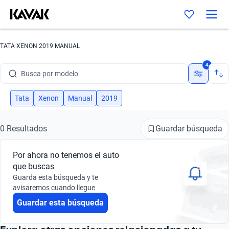
TATA XENON 2019 MANUAL
Busca por marca
4
Busca por modelo
Busca por versión
Tata
Xenon
Manual
2019
Busca por año
Guardar búsqueda
0 Resultados
Busca por marca
Por ahora no tenemos el auto
Busca por modelo
que buscas
Guarda esta búsqueda y te
Busca por versión
avisaremos cuando llegue
Guardar esta búsqueda
Busca por año