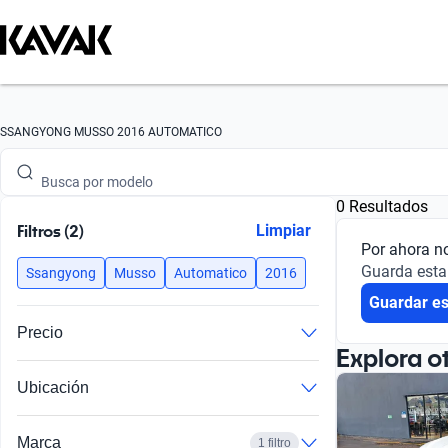
Busca por marca
SSANGYONG MUSSO 2016 AUTOMATICO
Busca por modelo
0 Resultados
Busca por versión
Filtros (2)
Limpiar
Por ahora n
Busca por año
Guarda esta
Ssangyong
Musso
Automatico
2016
Guardar e
Busca por marca
Precio
Busca por modelo
Explora o
Ubicación
Busca por versión
Busca por año
Marca
1 filtro