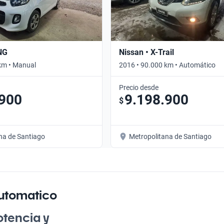
NG
Nissan • X-Trail
km • Manual
2016 • 90.000 km • Automático
Precio desde
.900
9.198.900
$
na de Santiago
Metropolitana de Santiago
utomatico
tencia y