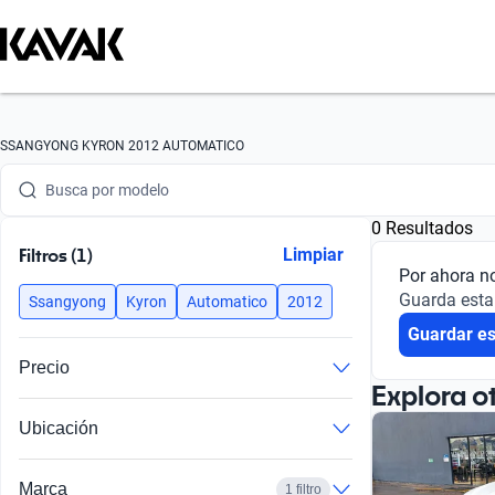
Busca por marca
SSANGYONG KYRON 2012 AUTOMATICO
Busca por modelo
0 Resultados
Busca por versión
Filtros (1)
Limpiar
Por ahora n
Busca por año
Guarda esta
Ssangyong
Kyron
Automatico
2012
Guardar e
Busca por marca
Precio
Busca por modelo
Explora o
Ubicación
Busca por versión
Busca por año
Marca
1 filtro