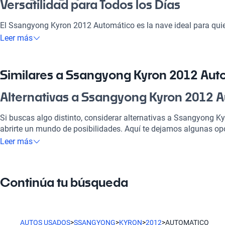
Versatilidad para Todos los Días
El Ssangyong Kyron 2012 Automático es la nave ideal para quie
espacio en cada viaje. Con su potente motor y tecnologías mode
Leer más
perfecta ya sea para ir a la pega o disfrutar de paseos familiar
confortable garantiza que cada momento al volante sea la raja
opción en el competitivo mercado chileno.
Similares a Ssangyong Kyron 2012 Aut
¿Por qué elegir Ssangyong Kyron 2012
Alternativas a Ssangyong Kyron 2012 
Tecnología al servicio de tu comodidad
Si buscas algo distinto, considerar alternativas a Ssangyong 
abrirte un mundo de posibilidades. Aquí te dejamos algunas op
Disfrutá de la mejor tecnología con tecnología moderna, lo que
Leer más
placentero y conectado.
Ssangyong Kyron Manual
Modelos Más Demandados
La opción manual te ofrece un control total y sensibilidad al vo
Continúa tu búsqueda
cada manejo.
Ssangyong Actyon Sports
,
Ssangyong Korando
,
Ssangyong Re
ideales para tu estilo de vida.
Ssangyong Kyron Automático
Ventajas específicas del tipo de carrocería
Otra versión automática te permite disfrutar de la comodidad d
AUTOS USADOS
>
SSANGYONG
>
KYRON
>
2012
>
AUTOMATICO