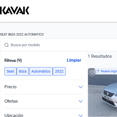
Busca por marca
SEAT IBIZA 2022 AUTOMATICO
Busca por modelo
1 Resultados
Busca por versión
Filtros (4)
Limpiar
Busca por año
Seat
Ibiza
Automático
2022
Nuevo ingr
Busca por marca
Precio
Busca por modelo
Ofertas
Busca por versión
Busca por año
Ubicación