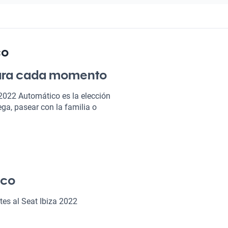
co
para cada momento
 2022 Automático es la elección
ega, pasear con la familia o
na, cada viaje se convierte en
des, ofreciendo confort premium
es perder!
atico?
ico
tes al Seat Ibiza 2022
 hará que cada viaje sea