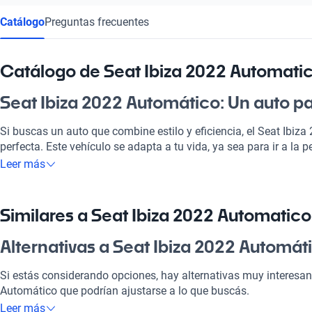
Catálogo
Preguntas frecuentes
Catálogo de Seat Ibiza 2022 Automati
Seat Ibiza 2022 Automático: Un auto 
Si buscas un auto que combine estilo y eficiencia, el Seat Ibiza
perfecta. Este vehículo se adapta a tu vida, ya sea para ir a la p
escaparte a la playa. Con su motor eficiente y tecnología moder
Leer más
una experiencia placentera. Su diseño se ajusta a tus necesida
y sistemas de seguridad que te cuidan al volante. ¡No te lo pued
Similares a Seat Ibiza 2022 Automatico
¿Por qué elegir Seat Ibiza 2022 Autom
Alternativas a Seat Ibiza 2022 Automát
Tecnología al servicio de tu comodidad
Si estás considerando opciones, hay alternativas muy interesan
Disfrutá de la mejor tecnología con Tecnología moderna, lo que
Automático que podrían ajustarse a lo que buscás.
placentero y conectado.
Leer más