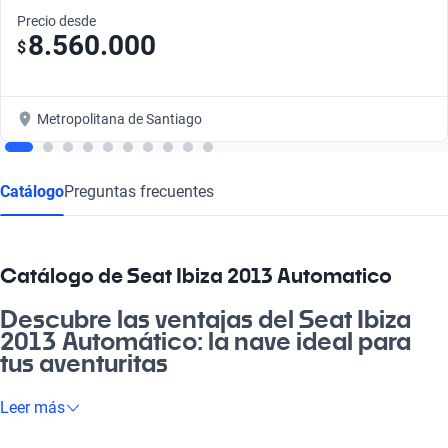
Precio desde
8.560.000
$
Metropolitana de Santiago
Catálogo
Preguntas frecuentes
Catálogo de Seat Ibiza 2013 Automatico
Descubre las ventajas del Seat Ibiza
2013 Automático: la nave ideal para
tus aventuritas
Si buscas un auto que se adapte a tu ritmo de vida, el Seat
Leer más
Ibiza 2013 Automático es la opción perfecta. Este vehículo