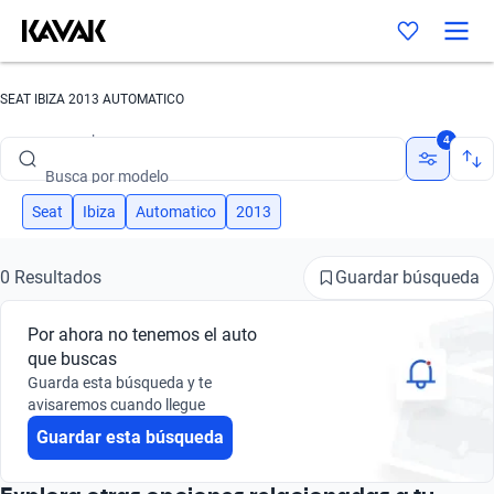
SEAT IBIZA 2013 AUTOMATICO
Busca por marca
4
Busca por modelo
Busca por versión
Seat
Ibiza
Automatico
2013
Busca por año
Guardar búsqueda
0 Resultados
Busca por marca
Por ahora no tenemos el auto
Busca por modelo
que buscas
Guarda esta búsqueda y te
Busca por versión
avisaremos cuando llegue
Guardar esta búsqueda
Busca por año