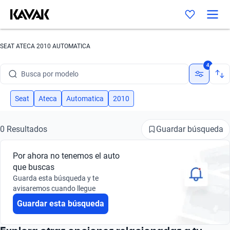
SEAT ATECA 2010 AUTOMATICA
Busca por marca
4
Busca por modelo
Busca por versión
Seat
Ateca
Automatica
2010
Busca por año
Guardar búsqueda
0 Resultados
Busca por marca
Por ahora no tenemos el auto
Busca por modelo
que buscas
Guarda esta búsqueda y te
Busca por versión
avisaremos cuando llegue
Guardar esta búsqueda
Busca por año