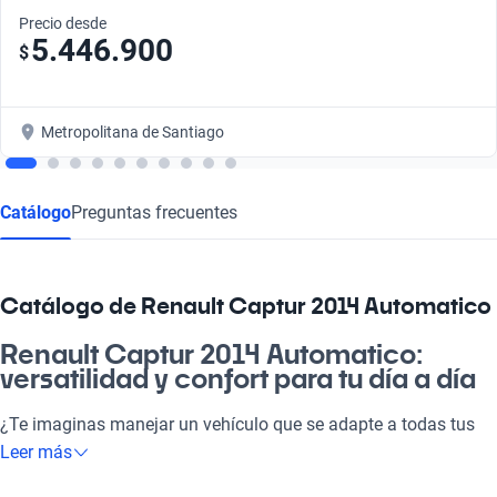
Precio desde
5.446.900
$
Metropolitana de Santiago
Catálogo
Preguntas frecuentes
Catálogo de Renault Captur 2014 Automatico
Renault Captur 2014 Automatico:
versatilidad y confort para tu día a día
¿Te imaginas manejar un vehículo que se adapte a todas tus
necesidades? El Renault Captur 2014 Automatico es tu
Leer más
respuesta. Con su diseño moderno y funcional, este auto no