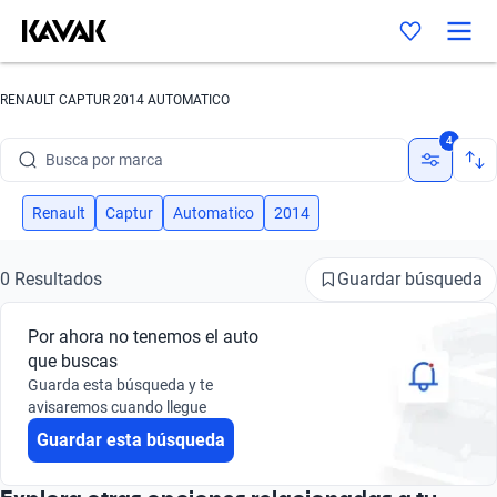
RENAULT CAPTUR 2014 AUTOMATICO
4
Busca por marca
Busca por modelo
Renault
Captur
Automatico
2014
Busca por versión
Guardar búsqueda
0 Resultados
Busca por año
Por ahora no tenemos el auto
Busca por marca
que buscas
Guarda esta búsqueda y te
Busca por modelo
avisaremos cuando llegue
Guardar esta búsqueda
Busca por versión