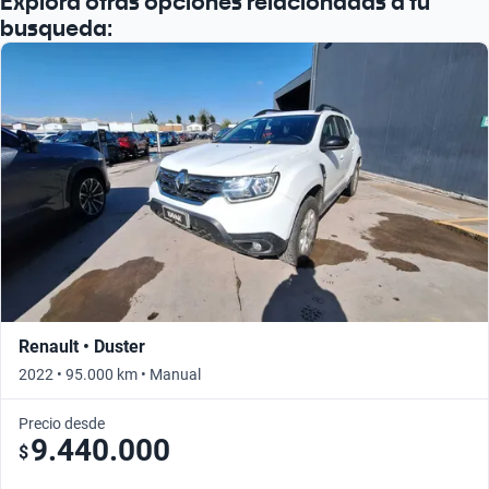
Explora otras opciones relacionadas a tu
Busca por año
busqueda:
Renault • Duster
2022 • 95.000 km • Manual
Precio desde
9.440.000
$