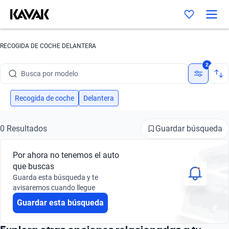
RECOGIDA DE COCHE DELANTERA
Busca por marca
2
Busca por modelo
Busca por versión
Recogida de coche
Delantera
Busca por año
Guardar búsqueda
0 Resultados
Busca por marca
Por ahora no tenemos el auto
Busca por modelo
que buscas
Guarda esta búsqueda y te
Busca por versión
avisaremos cuando llegue
Guardar esta búsqueda
Busca por año