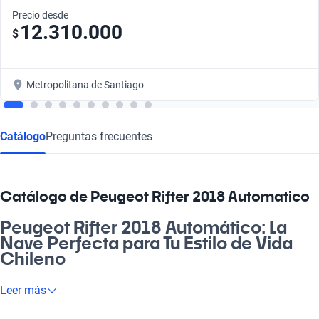
Precio desde
12.310.000
$
Metropolitana de Santiago
Catálogo
Preguntas frecuentes
Catálogo de Peugeot Rifter 2018 Automatico
Peugeot Rifter 2018 Automático: La
Nave Perfecta para Tu Estilo de Vida
Chileno
¿Estás buscando un vehículo que se adapte a tus necesidades
Leer más
diarias y de ocio? El Peugeot Rifter 2018 Automático es ideal