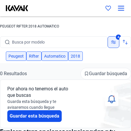
PEUGEOT RIFTER 2018 AUTOMATICO
Busca por marca
4
Busca por modelo
Busca por versión
Peugeot
Rifter
Automatico
2018
Busca por año
Guardar búsqueda
0 Resultados
Busca por marca
Por ahora no tenemos el auto
Busca por modelo
que buscas
Guarda esta búsqueda y te
Busca por versión
avisaremos cuando llegue
Guardar esta búsqueda
Busca por año