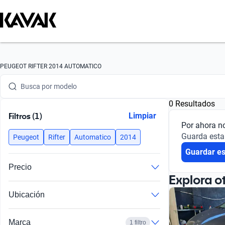
Busca por marca
PEUGEOT RIFTER 2014 AUTOMATICO
Busca por modelo
0 Resultados
Busca por versión
Filtros (1)
Limpiar
Por ahora n
Busca por año
Guarda esta
Peugeot
Rifter
Automatico
2014
Guardar e
Busca por marca
Precio
Busca por modelo
Explora o
Ubicación
Busca por versión
Busca por año
Marca
1 filtro