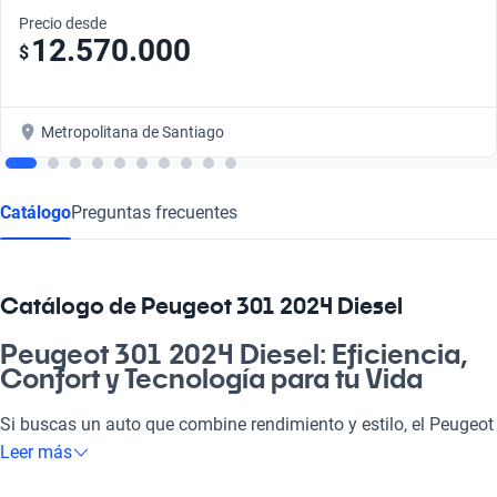
Precio desde
12.570.000
$
Metropolitana de Santiago
Catálogo
Preguntas frecuentes
Catálogo de Peugeot 301 2024 Diesel
Peugeot 301 2024 Diesel: Eficiencia,
Confort y Tecnología para tu Vida
Si buscas un auto que combine rendimiento y estilo, el Peugeot
301 2024 Diesel es tu opción ideal. Con su diseño elegante y
Leer más
motor eficiente, es perfecto para el día a día, ya sea que vayas