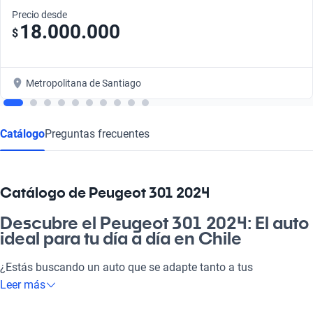
Precio desde
18.000.000
$
Metropolitana de Santiago
Catálogo
Preguntas frecuentes
Catálogo de Peugeot 301 2024
Descubre el Peugeot 301 2024: El auto
ideal para tu día a día en Chile
¿Estás buscando un auto que se adapte tanto a tus
necesidades de trabajo como a los planes familiares? El
Leer más
Peugeot 301 2024 es la solución perfecta. Con su diseño